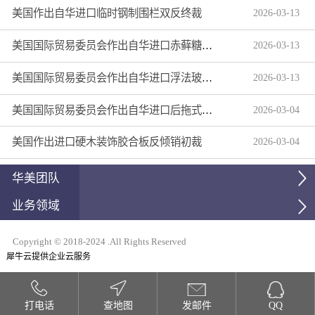
美国作出自华进口临时钢制围栏双反终裁
2026
-
03
-
13
美国国际贸易委员会作出自华进口赤藓糖醇双反产业损害终裁
2026
-
03
-
13
美国国际贸易委员会作出自华进口浮法玻璃制品双反产业损害终裁
2026
-
03
-
13
美国国际贸易委员会作出自华进口后拖式草地维护设备及相关零部件第三次反倾销日落复审产业损害终裁
2026
-
03
-
04
美国作出进口硬木装饰胶合板反倾销初裁
2026
-
03
-
04
华美团队
业务领域
Copyright © 2018-2024 .All Rights Reserved
犀牛云提供企业云服务
打电话
查地图
发邮件
QQ