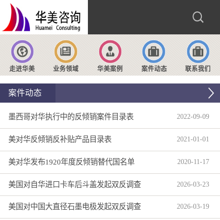
走进华美
业务领域
华美案例
案件动态
联系我们
案件动态
墨西哥对华执行中的反倾销案件目录表
2022
-
09
-
09
美对华反倾销反补贴产品目录表
2021
-
01
-
01
美对华发布1920年度反倾销替代国名单
2020
-
11
-
17
美国对自华进口卡车后斗盖发起双反调查
2026
-
03
-
23
美国对中国大直径石墨电极发起双反调查
2026
-
03
-
19