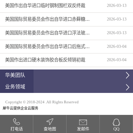
美国作出自华进口临时钢制围栏双反终裁
2026
-
03
-
13
美国国际贸易委员会作出自华进口赤藓糖醇双反产业损害终裁
2026
-
03
-
13
美国国际贸易委员会作出自华进口浮法玻璃制品双反产业损害终裁
2026
-
03
-
13
美国国际贸易委员会作出自华进口后拖式草地维护设备及相关零部件第三次反倾销日落复审产业损害终裁
2026
-
03
-
04
美国作出进口硬木装饰胶合板反倾销初裁
2026
-
03
-
04
华美团队
业务领域
Copyright © 2018-2024 .All Rights Reserved
犀牛云提供企业云服务
打电话
查地图
发邮件
QQ