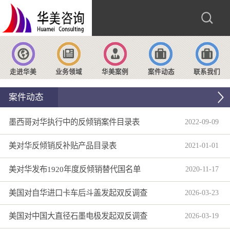
走进华美
业务领域
华美案例
案件动态
联系我们
案件动态
墨西哥对华执行中的反倾销案件目录表
2022
-
09
-
09
美对华反倾销反补贴产品目录表
2021
-
01
-
01
美对华发布1920年度反倾销替代国名单
2020
-
11
-
17
美国对自华进口卡车后斗盖发起双反调查
2026
-
03
-
23
美国对中国大直径石墨电极发起双反调查
2026
-
03
-
19