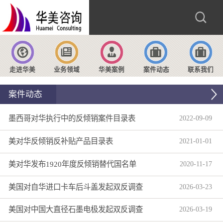
走进华美
业务领域
华美案例
案件动态
联系我们
案件动态
墨西哥对华执行中的反倾销案件目录表
2022
-
09
-
09
美对华反倾销反补贴产品目录表
2021
-
01
-
01
美对华发布1920年度反倾销替代国名单
2020
-
11
-
17
美国对自华进口卡车后斗盖发起双反调查
2026
-
03
-
23
美国对中国大直径石墨电极发起双反调查
2026
-
03
-
19