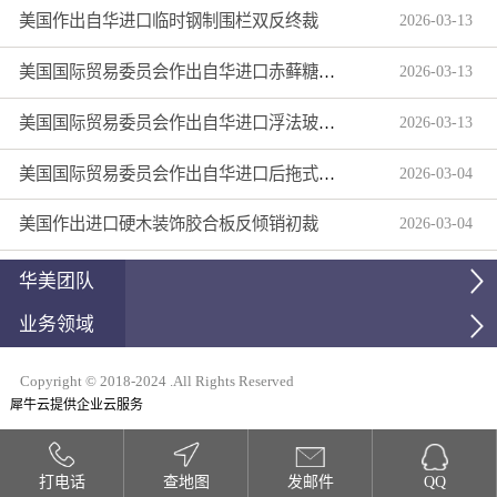
美国作出自华进口临时钢制围栏双反终裁
2026
-
03
-
13
美国国际贸易委员会作出自华进口赤藓糖醇双反产业损害终裁
2026
-
03
-
13
美国国际贸易委员会作出自华进口浮法玻璃制品双反产业损害终裁
2026
-
03
-
13
美国国际贸易委员会作出自华进口后拖式草地维护设备及相关零部件第三次反倾销日落复审产业损害终裁
2026
-
03
-
04
美国作出进口硬木装饰胶合板反倾销初裁
2026
-
03
-
04
华美团队
业务领域
Copyright © 2018-2024 .All Rights Reserved
犀牛云提供企业云服务
打电话
查地图
发邮件
QQ