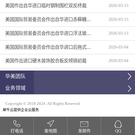
美国作出自华进口临时钢制围栏双反终裁
2026
-
03
-
13
美国国际贸易委员会作出自华进口赤藓糖醇双反产业损害终裁
2026
-
03
-
13
美国国际贸易委员会作出自华进口浮法玻璃制品双反产业损害终裁
2026
-
03
-
13
美国国际贸易委员会作出自华进口后拖式草地维护设备及相关零部件第三次反倾销日落复审产业损害终裁
2026
-
03
-
04
美国作出进口硬木装饰胶合板反倾销初裁
2026
-
03
-
04
华美团队
业务领域
Copyright © 2018-2024 .All Rights Reserved
犀牛云提供企业云服务
打电话
查地图
发邮件
QQ