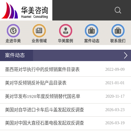
走进华美
业务领域
华美案例
案件动态
联系我们
案件动态
墨西哥对华执行中的反倾销案件目录表
2022
-
09
-
09
美对华反倾销反补贴产品目录表
2021
-
01
-
01
美对华发布1920年度反倾销替代国名单
2020
-
11
-
17
美国对自华进口卡车后斗盖发起双反调查
2026
-
03
-
23
美国对中国大直径石墨电极发起双反调查
2026
-
03
-
19