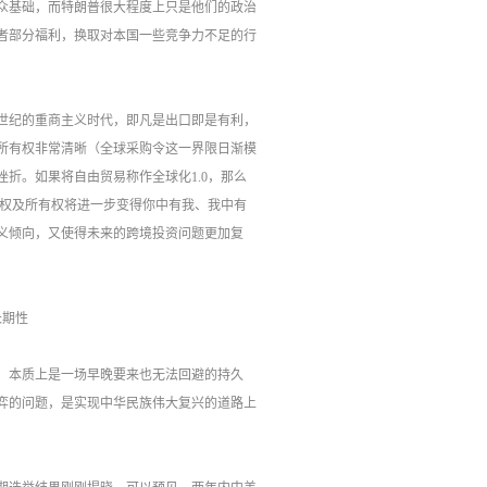
众基础，而特朗普很大程度上只是他们的政治
者部分福利，换取对本国一些竞争力不足的行
8世纪的重商主义时代，即凡是出口即是有利，
所有权非常清晰（全球采购令这一界限日渐模
折。如果将自由贸易称作全球化1.0，那么
属权及所有权将进一步变得你中有我、我中有
义倾向，又使得未来的跨境投资问题更加复
长期性
，本质上是一场早晚要来也无法回避的持久
弈的问题，是实现中华民族伟大复兴的道路上