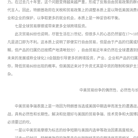
力。在过去几十年里，这个问题变得越来越严重，形成了反叛自由贸易政策的群
代言人。因此，特朗普政府在关税和贸易政策上的调整本质上是以降低美国消费
业和企业的保护，以争取更多的就业机会，本质上是一种妥协和平衡。
七是全球贸易摩擦或带来更多全球跨境投资。
此次贸易纠纷也说明，尽管生活在21世纪，但很多人的心态仍然留在17〜1
凡是进口即为不利。这本质上说明了即便实行自由贸易，但是由于产品的归属或
糊，但产品的归属仍旧按照产地清晰划分），自由贸易近年来仍然在全球遭遇到挫
未来的发展或称全球化2.0会鼓励引导更多的跨境投资，产业、企业和产品的归
你，降低贸易纠纷出现的概率。但美国近来对于外资尤其是中资的限制和保护主
杂。
中美贸易纷争的偶然性、必然性与
中美贸易争端表面上是一场因为特朗普当选或美国中期选举而发生的遭遇战
战，具有必然性和长期性。解决和处理好与美国的贸易争端、技术竞争和大国博
必须要过的坎。
一是以中美贸易摩擦为标志的纷争短期与美国内选举等政治因素高度相关。