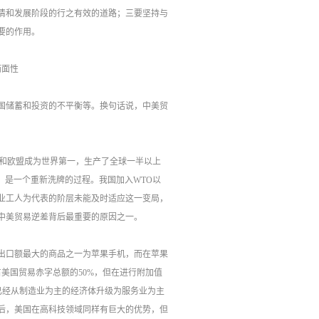
情和发展阶段的行之有效的道路；三要坚持与
要的作用。
两面性
国储蓄和投资的不平衡等。换句话说，中美贸
美国和欧盟成为世界第一，生产了全球一半以上
O）是一个重新洗牌的过程。我国加入WTO以
业工人为代表的阶层未能及时适应这一变局，
中美贸易逆差背后最重要的原因之一。
出口额最大的商品之一为苹果手机，而在苹果
美国贸易赤字总额的50%，但在进行附加值
国已经从制造业为主的经济体升级为服务业为主
后，美国在高科技领域同样有巨大的优势，但