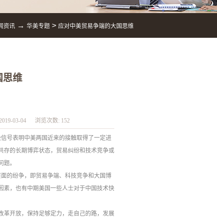
→
>
闻资讯
华美专题
应对中美贸易争端的大国思维
国思维
2019-03-04
浏览次数:
152
积极信号表明中美两国近来的接触取得了一定进
共存的长期博弈状态，贸易纠纷和技术竞争或
问题。
个层面的纷争，即贸易争端、科技竞争和大国博
因素，也有中期美国一些人士对于中国技术快
改革开放，保持足够定力，走自己的路，发展