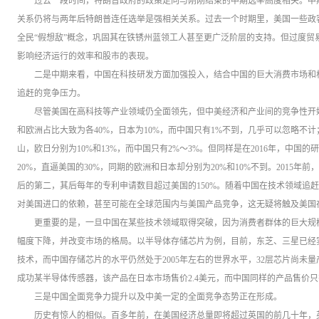
过去一段时间，特朗普政府的政策走向与刚刚结束的中期选举高度相关。中
关系仍将与两年后特朗普连任选举是强相关关系。过去一个时期里，美国一些政
全民“假想敌”概念，巩固其在铁锈州蓝领工人甚至更广泛阶层的支持。但过度贸
影响经济运行的效率和股市的表现。
二是中期来看，中国在科技研发方面加强投入，结合中国的巨大消费市场和
追赶的竞争压力。
尽管美国在高科技等产业领域仍全面领先，但中美经济和产业间的竞争性开始
和欧洲占比大致为各40%，日本为10%，而中国只有1%不到，几乎可以忽略不
山，欧日分别为10%和13%，而中国只有2%〜3%。但同样是在2016年，中国
20%，直逼美国的30%，同期的欧洲和日本却分别为20%和10%不到。2015
后的第二，其后每年的专利申请数目超过美国的150%。随着中国在技术领域追
对美国进口的依赖，甚至可能在全球范围内与美国产品竞争，这无疑将触及美国
更重要的是，一旦中国在某些技术领域取得突破，因为消费者群体的巨大规
幅度下降，并改变市场的格局。以半导体存储芯片为例，目前，东芝、三星已经实
技术，而中国存储芯片的水平仍然处于2005年左右的世界水平，32层芯片尚未
成功某半导体传感器，该产品在日本市场售价2.4美元，而中国同样的产品售价只
三是中国全面竞争力提升以及中美一定的全面竞争态势正在形成。
历史有惊人的相似。百多年前，在美国经济总量即将超过英国的前几十年，英