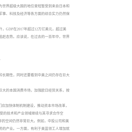
为世界超级大国的地位曾短暂受到来自日本和
军事、科技及经济等各方面的综合实力仍然保
GDP在2017年超过12万亿美元，超过美
追赶态势。应该说，在过去的一百年中，世界
争
和长期性，同时还要看到中美之间仍存在巨大
巨大的本国消费市场，加强欧日经贸关系，按
们应加快体制机制建设，推动资本市场改革，
接受的技术和产业领域继续与其寻求合作空
作的空间仍然非常巨大。例如，中投公司和美
势的产业。一方面，有利于美蓝领工人增加就