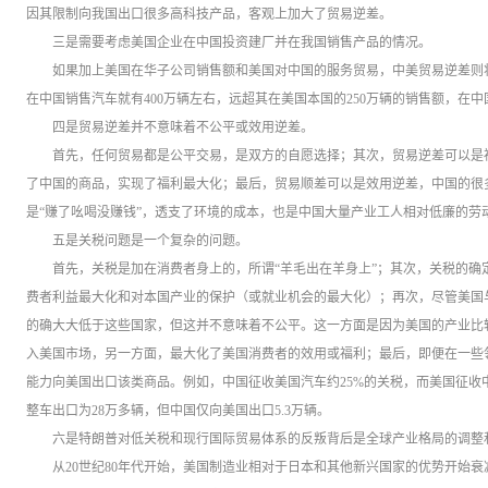
因其限制向我国出口很多高科技产品，客观上加大了贸易逆差。
三是需要考虑美国企业在中国投资建厂并在我国销售产品的情况。
如果加上美国在华子公司销售额和美国对中国的服务贸易，中美贸易逆差则将
在中国销售汽车就有400万辆左右，远超其在美国本国的250万辆的销售额，在
四是贸易逆差并不意味着不公平或效用逆差。
首先，任何贸易都是公平交易，是双方的自愿选择；其次，贸易逆差可以是
了中国的商品，实现了福利最大化；最后，贸易顺差可以是效用逆差，中国的很
是“赚了吆喝没赚钱”，透支了环境的成本，也是中国大量产业工人相对低廉的劳
五是关税问题是一个复杂的问题。
首先，关税是加在消费者身上的，所谓“羊毛出在羊身上”；其次，关税的确
费者利益最大化和对本国产业的保护（或就业机会的最大化）；再次，尽管美国
的确大大低于这些国家，但这并不意味着不公平。这一方面是因为美国的产业比
入美国市场，另一方面，最大化了美国消费者的效用或福利；最后，即便在一些
能力向美国出口该类商品。例如，中国征收美国汽车约25%的关税，而美国征收中国
整车出口为28万多辆，但中国仅向美国出口5.3万辆。
六是特朗普对低关税和现行国际贸易体系的反叛背后是全球产业格局的调整
从20世纪80年代开始，美国制造业相对于日本和其他新兴国家的优势开始