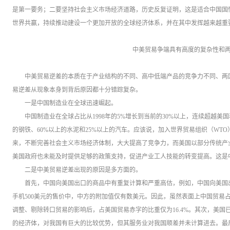
是第一要务；二要坚持社会主义市场经济道路，历史反复证明，这是适合中国国
世界共赢，持续推动建设一个更加开放的全球经济体系，并在其中发挥越来越重
中美贸易争端具有高度的复杂性和
中美贸易逆差的本质在于产业结构的不同、高中低端产品的竞争力不同、两
易逆差从现象本身到背后原因都十分错踪复杂。
一是中国制造业在全球迅速崛起。
中国制造业在全球占比从1998年的5%增长到当前的30%以上，连续超越
的钢铁、60%以上的水泥和25%以上的汽车。应该说，加入世界贸易组织（WT
来，不断完善社会主义市场经济体制，大大提高了竞争力，而美国以部分传统产
美国政府也未能及时提供足够的政策支持，促进产业工人技能的转变提高。这是
二是中美贸易逆差出现的原因是多方面的。
首先，中国向美国出口的商品中有重复计算和严重高估，例如，中国向美国
手机500美元的售价中，中方的附加值仅有数美元。因此，虽然表面上中国贸易占
调整、剔除转口贸易的影响后，占美国贸易赤字的比重仅为16.4%。其次，美
的经济体，对我国有巨大的比较优势，但其服务业对我国顺差并未计算进去。最