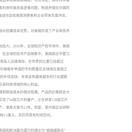
期选举结果刚刚揭晓，可以预见，两年内中美
客利用中美贸易逆差问题，制造并强化中国的
易战也会给美国消费者和企业带来负面冲击，
相对低廉成本优势，对美国形成了产业和技术
加大。2016年，全球知识产权市场中，美国
计；在全球的技术产品销售中，美国接近半壁江
的研发投入迅速增加，在世界的比重已经超过
年前，中国每年申请的专利数量在全球排在美国之
赶的步伐加快，未来会有越来越多的行业摆脱
在高科技领域的核心利益。
模和制造成本的相对低廉，产品的价格就会大
现了64层芯片的量产，正在研发128层芯片
量产，差距大致为12年。但是，某中国企业研制
有0.2美元，且仍然具有利润空间。
国和欧洲最为盛行的理论为“美国威胁论”