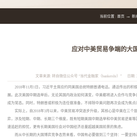
→
当前位置 :
首页
新
应对中美贸易争端的大
文章来源:
转自微信公众号 “当代金融家（bankershr）”
日期:
2018年11月1日，习近平主席应约同美国总统特朗普通电话。通话传出的
展。此次美国中期选举后，无论其国内政治如何演变，中美都将进入合作与竞争
成为常态。同时，特朗普或积极为连任做准备，不排除中美问题再次会成为焦点
实际上，自2018年3月以来，中美贸易冲突逐步升级，其核心是中美在三
弈，涉及短期、中期、长期三个维度，既有短期美国中期选举和中美贸易逆差等
速追赶的担忧，更有长期美国社会对中国经济总量超越美国前景的焦虑。
而从中长期的大国博弈竞争态势来看，中国有必要做到三个坚持：一要坚持