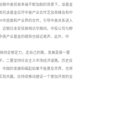
前期中美贸易争端不断加剧的背景下，该基金
并依托该基金召开中美产业合作芝加哥峰会和中
州市层面和产业界的合作，引导中美关系进入
，近期日本安倍首相访华期间，中投公司与野
中英产业基金的磋商也接近尾声，此外，中
。保持足够定力，走自己的路，发展是第一要
平。二要坚持社会主义市场经济道路。历史反
。中国的发展和崛起如果不能惠及世界，也将
实现共赢。应持续推动建设一个更加开放的全