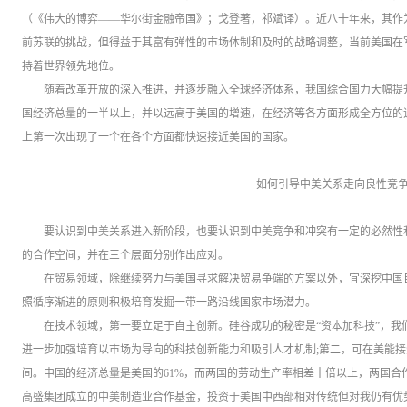
（《伟大的博弈——华尔街金融帝国》；戈登著，祁斌译）。近八十年来，其作
前苏联的挑战，但得益于其富有弹性的市场体制和及时的战略调整，当前美国在
持着世界领先地位。
随着改革开放的深入推进，并逐步融入全球经济体系，我国综合国力大幅提升，
国经济总量的一半以上，并以远高于美国的增速，在经济等各方面形成全方位的
上第一次出现了一个在各个方面都快速接近美国的国家。
如何引导中美关系走向良性竞
要认识到中美关系进入新阶段，也要认识到中美竞争和冲突有一定的必然性
的合作空间，并在三个层面分别作出应对。
在贸易领域，除继续努力与美国寻求解决贸易争端的方案以外，宜深挖中国
照循序渐进的原则积极培育发掘一带一路沿线国家市场潜力。
在技术领域，第一要立足于自主创新。硅谷成功的秘密是“资本加科技”，我
进一步加强培育以市场为导向的科技创新能力和吸引人才机制;第二，可在美能
间。中国的经济总量是美国的61%，而两国的劳动生产率相差十倍以上，两国合
高盛集团成立的中美制造业合作基金，投资于美国中西部相对传统但对我仍有优