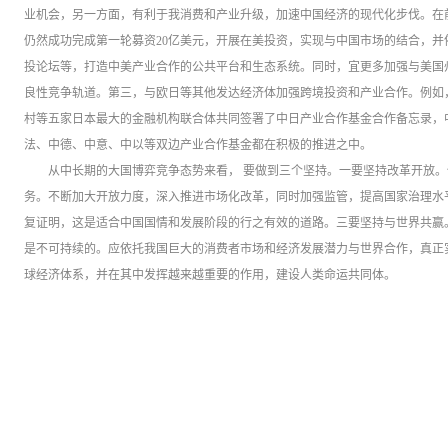
业机会，另一方面，有利于我消费和产业升级，加速中国经济的现代化步伐。在
仍然成功完成第一轮募资20亿美元，开展在美投资，实现与中国市场的结合，
投论坛等，打造中美产业合作的公共平台和生态系统。同时，宜更多加强与美国
良性竞争轨道。第三，与欧日等其他发达经济体加强跨境投资和产业合作。例如
村等五家日本最大的金融机构联合体共同签署了中日产业合作基金合作备忘录，
法、中德、中意、中以等双边产业合作基金都在积极的推进之中。
从中长期的大国博弈竞争态势来看， 要做到三个坚持。一要坚持改革开放
务。不断加大开放力度，深入推进市场化改革，同时加强监管，提高国家治理水
复证明，这是适合中国国情和发展阶段的行之有效的道路。三要坚持与世界共赢
是不可持续的。应依托我国巨大的消费者市场和经济发展潜力与世界合作，真正
球经济体系，并在其中发挥越来越重要的作用，建设人类命运共同体。