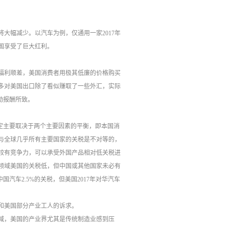
大幅减少。以汽车为例，仅通用一家2017年
中国享受了巨大红利。
福利顺差，美国消费者用极其低廉的价格购买
多对美国出口除了看似赚取了一些外汇，实际
动报酬所致。
定主要取决于两个主要因素的平衡，即本国消
与全球几乎所有主要国家的关税是不对等的，
较有竞争力，可以承受外国产品相对低关税进
领域美国的关税低，但中国或其他国家未必有
汽车2.5%的关税，但美国2017年对华汽车
和美国部分产业工人的诉求。
衰减，美国的产业界尤其是传统制造业感到压