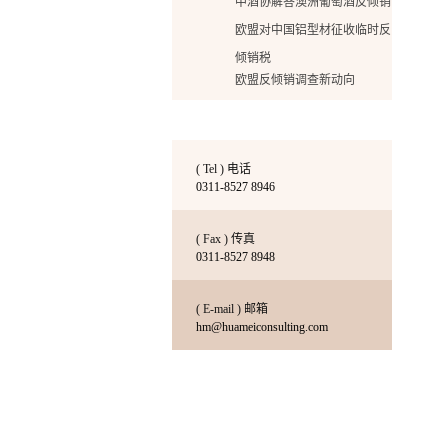
中酒协解答澳洲葡萄酒反倾销
欧盟对中国铝型材征收临时反
倾销税
欧盟反倾销调查新动向
印度对中国贸易调查情况分析
中国金刚石工具企业在美国反
倾销诉讼案胜诉的启示
( Tel ) 电话
普法反倾销
0311-8527 8946
华美增加出国签证办理的新业
( Fax ) 传真
务啦！
0311-8527 8948
华美增加出国签证办理的新业
务啦
( E-mail ) 邮箱
床垫反倾销终裁：36家企业税
hm@huameiconsulting.com
率翻倍达162%！
降低关税打造国际贸易新局面
努力是成功的基石
深度解读美国橱柜反倾销初裁