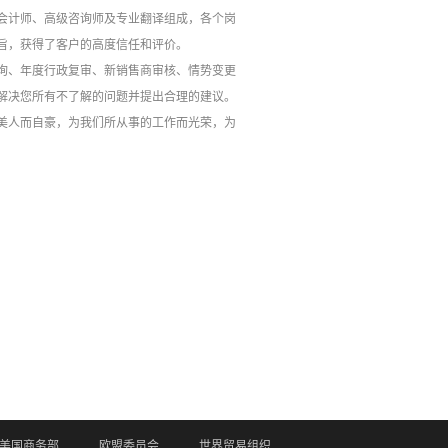
会计师、高级咨询师及专业翻译组成，各个岗
旨，获得了客户的高度信任和评价。
询、年度行政复审、新销售商审核、情势变更
解决您所有不了解的问题并提出合理的建议。
美人而自豪，为我们所从事的工作而光荣，为
美国商务部
欧盟委员会
世界贸易组织