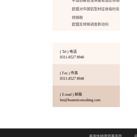
中酒协解答澳洲葡萄酒反倾销
欧盟对中国铝型材征收临时反
倾销税
欧盟反倾销调查新动向
印度对中国贸易调查情况分析
中国金刚石工具企业在美国反
倾销诉讼案胜诉的启示
( Tel ) 电话
普法反倾销
0311-8527 8946
华美增加出国签证办理的新业
( Fax ) 传真
务啦！
0311-8527 8948
华美增加出国签证办理的新业
务啦
( E-mail ) 邮箱
床垫反倾销终裁：36家企业税
hm@huameiconsulting.com
率翻倍达162%！
降低关税打造国际贸易新局面
努力是成功的基石
深度解读美国橱柜反倾销初裁
美国休姆律师事务所