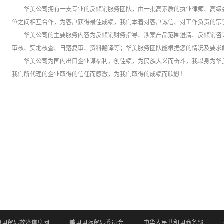
华美公司拥有一支专业的反倾销服务团队，由一批高素质的执业律师、高级
位之间相互合作，为客户获得最佳成绩，我们本着对客户诚信、对工作负责的宗
华美公司的主要服务内容为反倾销财务指导、涉案产品范围澄清、反倾销咨
审核、实地核查、日落复审、资料翻译等；华美服务团队能根据您的情况及要求
华美公司为国内出口企业谋福利，创佳绩，为民族大义而奋斗，我以身为华
我们所代理的企业取得的信任而感激，为我们取得的成绩而欣慰！
中国贸易救济信息网
美国国际贸易委员会
中华人民共和国商务部