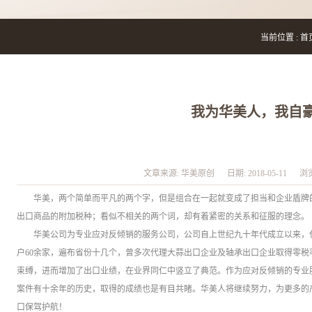
当前位置 :
首
我为华美人，我自
文章来源:
华美原创
日期:
2018-05-11
浏
华美，两个简单而平凡的两个字，但是组合在一起就变成了担当和企业盾牌
出口商品的附加税种；看似不相关的两个词，却有着紧密的关系和征服的理念。
华美公司为专业应对反倾销的服务公司，公司自上世纪九十年代成立以来，
户60余家，遍布省份十几个，曾多次代理大蒜出口企业及轴承出口企业取得零
束缚，进而增加了出口业绩，在业界同仁中竖立了典范。作为应对反倾销的专业
案件有十余年的历史，取得的成绩也是有目共睹。华美人将继续努力，为更多的
口保驾护航！