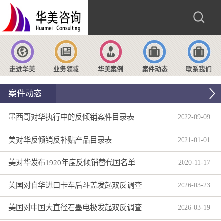
走进华美
业务领域
华美案例
案件动态
联系我们
案件动态
墨西哥对华执行中的反倾销案件目录表
2022
-
09
-
09
美对华反倾销反补贴产品目录表
2021
-
01
-
01
美对华发布1920年度反倾销替代国名单
2020
-
11
-
17
美国对自华进口卡车后斗盖发起双反调查
2026
-
03
-
23
美国对中国大直径石墨电极发起双反调查
2026
-
03
-
19