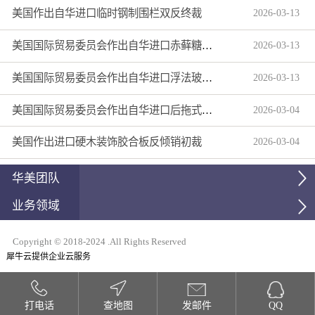
美国作出自华进口临时钢制围栏双反终裁
2026
-
03
-
13
美国国际贸易委员会作出自华进口赤藓糖醇双反产业损害终裁
2026
-
03
-
13
美国国际贸易委员会作出自华进口浮法玻璃制品双反产业损害终裁
2026
-
03
-
13
美国国际贸易委员会作出自华进口后拖式草地维护设备及相关零部件第三次反倾销日落复审产业损害终裁
2026
-
03
-
04
美国作出进口硬木装饰胶合板反倾销初裁
2026
-
03
-
04
华美团队
业务领域
Copyright © 2018-2024 .All Rights Reserved
犀牛云提供企业云服务
打电话
查地图
发邮件
QQ