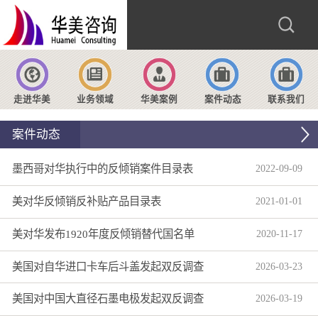
走进华美
业务领域
华美案例
案件动态
联系我们
案件动态
墨西哥对华执行中的反倾销案件目录表
2022
-
09
-
09
美对华反倾销反补贴产品目录表
2021
-
01
-
01
美对华发布1920年度反倾销替代国名单
2020
-
11
-
17
美国对自华进口卡车后斗盖发起双反调查
2026
-
03
-
23
美国对中国大直径石墨电极发起双反调查
2026
-
03
-
19