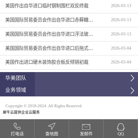
美国作出自华进口临时钢制围栏双反终裁
2026
-
03
-
13
美国国际贸易委员会作出自华进口赤藓糖醇双反产业损害终裁
2026
-
03
-
13
美国国际贸易委员会作出自华进口浮法玻璃制品双反产业损害终裁
2026
-
03
-
13
美国国际贸易委员会作出自华进口后拖式草地维护设备及相关零部件第三次反倾销日落复审产业损害终裁
2026
-
03
-
04
美国作出进口硬木装饰胶合板反倾销初裁
2026
-
03
-
04
华美团队
业务领域
Copyright © 2018-2024 .All Rights Reserved
犀牛云提供企业云服务
打电话
查地图
发邮件
QQ