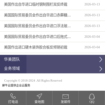
美国作出自华进口临时钢制围栏双反终裁
2026
-
03
-
13
美国国际贸易委员会作出自华进口赤藓糖醇双反产业损害终裁
2026
-
03
-
13
美国国际贸易委员会作出自华进口浮法玻璃制品双反产业损害终裁
2026
-
03
-
13
美国国际贸易委员会作出自华进口后拖式草地维护设备及相关零部件第三次反倾销日落复审产业损害终裁
2026
-
03
-
04
美国作出进口硬木装饰胶合板反倾销初裁
2026
-
03
-
04
华美团队
业务领域
Copyright © 2018-2024 .All Rights Reserved
犀牛云提供企业云服务
打电话
查地图
发邮件
QQ