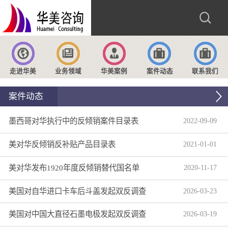
走进华美
业务领域
华美案例
案件动态
联系我们
案件动态
墨西哥对华执行中的反倾销案件目录表
2022
-
09
-
09
美对华反倾销反补贴产品目录表
2021
-
01
-
01
美对华发布1920年度反倾销替代国名单
2020
-
11
-
17
美国对自华进口卡车后斗盖发起双反调查
2026
-
03
-
23
美国对中国大直径石墨电极发起双反调查
2026
-
03
-
19