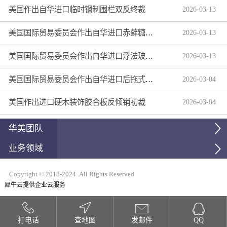
美国作出自华进口临时钢制围栏双反终裁
2026
-
03
-
13
美国国际贸易委员会作出自华进口赤藓糖醇双反产业损害终裁
2026
-
03
-
13
美国国际贸易委员会作出自华进口浮法玻璃制品双反产业损害终裁
2026
-
03
-
13
美国国际贸易委员会作出自华进口后拖式草地维护设备及相关零部件第三次反倾销日落复审产业损害终裁
2026
-
03
-
04
美国作出进口硬木装饰胶合板反倾销初裁
2026
-
03
-
04
华美团队
业务领域
Copyright © 2018-2024 .All Rights Reserved
犀牛云提供企业云服务
打电话
查地图
发邮件
QQ