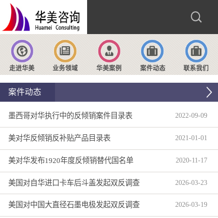
走进华美
业务领域
华美案例
案件动态
联系我们
案件动态
墨西哥对华执行中的反倾销案件目录表
2022
-
09
-
09
美对华反倾销反补贴产品目录表
2021
-
01
-
01
美对华发布1920年度反倾销替代国名单
2020
-
11
-
17
美国对自华进口卡车后斗盖发起双反调查
2026
-
03
-
23
美国对中国大直径石墨电极发起双反调查
2026
-
03
-
19