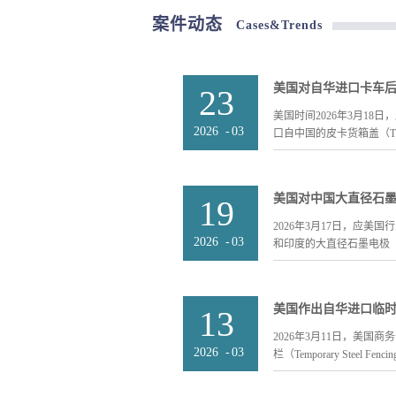
案件动态
Cases&Trends
美国对自华进口卡车
23
美国时间2026年3月1
2026
-
03
口自中国的皮卡货箱盖（Truck B
s）发起反倾销和反补贴
美国对中国大直径石
19
8708.29.5160。反倾销
调查期为2025年1月1日到
2026年3月17日，应
116.12% - 233.06
2026
-
03
和印度的大直径石墨电极（Large
月13日前作出产业损害
美国商务部计划于2026 年 5
作出反倾销初裁。 在调
r Graphite Elect
美国作出自华进口临
13
诉书列出），须在2026年
码为8545.11.0020。反
递交分别税率小问卷。20
补贴调查期为2025年1月1
2026年3月11日，美
相关企业如需应诉，可尽快联系我
度38.33% – 146.7
2026
-
03
栏（Temporary Steel Fen
lucy@huameiconsulting.com
月10日前作出产业损害
美国商务部计划于2026 年 5