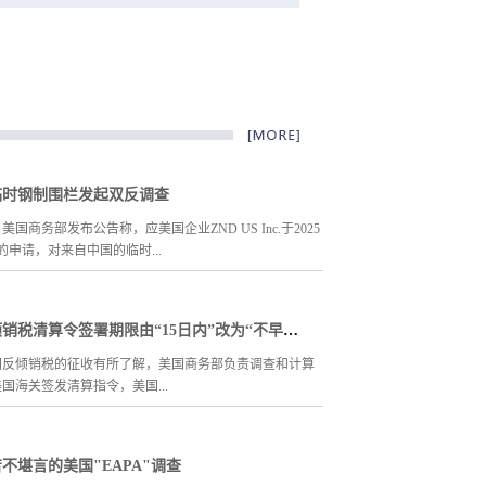
决结果为0，目前皮尔公司仍然维持“零”税
率。
诉企业的70%。协助众多鲜蒜出口企业获取
低税率乃至零税率。我们连续代理河北金大
鹏贸易有限公司应诉美国商务部提起的鲜蒜
新销售商和年度行政复审案件，均取得了优
异的成绩：16轮行政复审终裁结果$0.14，尤
其2010-2011年度的17轮复审，为客户赢得了
临时钢制围栏发起双反调查
“零”税率。
，美国商务部发布公告称，应美国企业ZND US Inc.于2025
的申请，对来自中国的临时...
orary Steel Fencing）发起反倾销和反补贴调查。反倾销
浅析美国反倾销税清算令签署期限由“15日内”改为“不早于35日”的变化
7月1日到2024年12月31日，反补贴调查期为2024年1月1
月31日. 涉案产品的美国海关编码为：7308.90.9590，
国反倾销税的征收有所了解，美国商务部负责调查和计算
8，7323.99.9080。预估倾销幅度501.26 %- 738.98%。 美
国海关签发清算指令，美国...
会（ITC）预计将于2025年3月3日前作出产业损害初裁，
损害或实质性损害威胁，美国商务部将于2025年4月10日
，2025年6月24日作出反倾销初裁。 相关企业如需应
的指令来实施清算。首先我们解释一下“清算”的概念。
不堪言的美国"EAPA"调查
311-85278946，hm@huameiconsulting.com
进口涉案产品的时候已经向美国海关缴纳了反倾销税（业