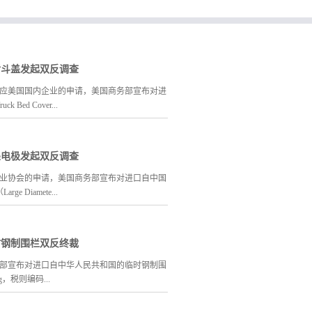
的、性价比最高的应诉方案。我们与国外多
反倾销案件中取得了诸多骄人的成绩。遭遇
到的，但是当境外反倾销实实在在发生在我
倾销对于企业既是壁垒也是新的贸易契机，
后斗盖发起双反调查
销规则并巧妙用之，才能抓住市场重新洗牌
8日，应美国国内企业的申请，美国商务部宣布对进
持，还有可能大幅增长。华美公司站在国际
ed Cover...
销服务为轴心，辐射涉外领域多方面业务，
求最大的利益。如您遇到国际贸易纠纷、贸
调查，涉案产品的美国海关编码为
墨电极发起双反调查
调查期为2025年7月1日到2025年12月31日，反补贴
如您在国内遇到买卖合同纠纷，债务纠纷，
2025年12月31日。中国企业的预估倾销幅度
美国行业协会的申请，美国商务部宣布对进口自中国
关，对您的公司制度是否合规进行判断，如
%。 美国国际贸易委员会（ITC）预计将于2026年4
 Diamete...
恼，如您有公务外出着急拿到签证…… 这
初裁，若构成了实质性损害或实质性损害威胁，
 月 22 日作出反补贴初裁，2026 年 8 月 6 日
查期内向美国出口过的企业（无论是否被申
rodes）发起反倾销和反补贴调查，涉案产品的美国海关编
时钢制围栏双反终裁
3月31日前递交数量金额问卷，2026年4月7日前
倾销调查期为2025年7月1日到2025年12月31日，反
26年4月16日前对涉案产品范围提出异议。
日到2025年12月31日。中国企业的预估倾销幅
国商务部宣布对进口自中华人民共和国的临时钢制围
们: 13785152428,
2%。 美国国际贸易委员会（ITC）预计将于2026年4
cing，税则编码...
初裁，若构成了实质性损害或实质性损害威胁，
 月 21 日作出反补贴初裁，2026 年 8 月 4 日