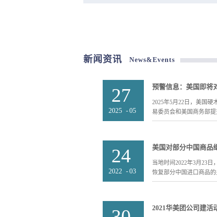
公司成
从201
有限公司
了5.8
新闻资讯
News&Events
可，并
风。
27
2025年5月22日，美
2025
-
05
易委员会和美国商务部提交
从中国、印尼和越南进口的硬木及
美国对部分中国商品继
24
Plywood）征收反倾
474.20%印度尼西亚：2
当地时间2022年3月23
2024年10月1日到202
2022
-
03
恢复部分中国进口商品的关
2024年12月31日. 
4412项下，也可能申报为9403.9
计时间表 预计美国商务部
关税豁免涉及此前549项待
2021华美团公司建
30
早将于2025年8月15日
月12日至2022年12