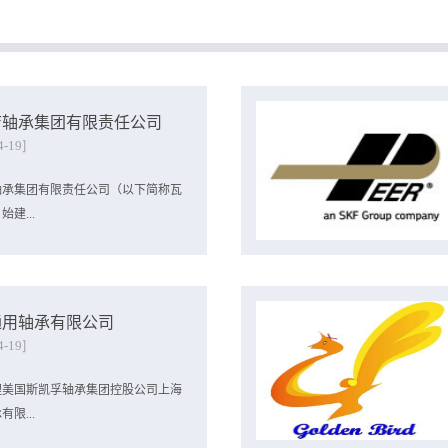
查期内向美国出口过的企业（无论是否被美
下的产品。）作出反倾销终裁，裁定中国生产商/出口
26年3月30日前递交数量金额问卷，2026年4
（抵消补贴后的保证金调整为129.68%），中国
问卷。 相关企业如需应诉，可尽快联系我们:
（抵消补贴后的保证金调整为184.25%）。同
onsulting.com
口自中国的临时钢制围栏作出反补贴终裁，裁
7%、Hebei Minmetals Co., Ltd. 和中国
率均为49.19%。
店轴承集团有限责任公司
4
-
19
轴承集团有限责任公司（以下简称瓦
建...
8年，是中国轴承工业的发源地，被誉
轴承行业的龙头企业，华美公司曾代
通用轴承有限公司
集团成功应诉美国对华轴承反倾销案
4
-
19
996-1997年度复审开始连续3个年度
倾销“零”税率的好成绩，进而使其
理美国斯凯孚轴承集团控股公司上海
9撤出反倾销程序，帮助企业摆脱了反
限...
缚，为企业出口美国扫清了障碍。