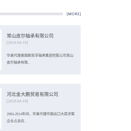
常山皮尔轴承有限公司
2018
-
04
-
19
华美代理美国斯凯孚轴承集团控股公司常山
皮尔轴承有限...
公司成功应诉美对华轴承反倾销案件。我们
从2007年起，开始与美国斯凯孚轴承集团合
河北金大鹏贸易有限公司
作为其代理在华子公司常山皮尔轴承有限公
2018
-
04
-
19
司应诉美国反倾销案件，在历年的行政复审
中取得了越来越好的成绩，为其稳固和扩大
2004-2014年间，华美代理中国出口大蒜涉案
了其国外市场。2014年度公布的2012-2013年
企业占总应...
度复审的结果为0.65%。2015年7月份公布裁