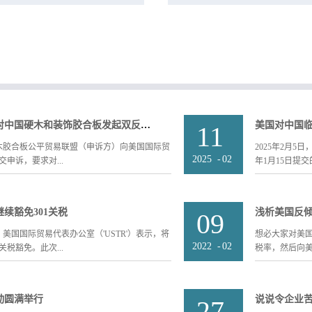
功应诉美对华轴承反倾销案件。我们
4年起，华美开始服务于上海通用轴承
，在2014-2015情势变更复审中取得
2%的税率，该公司对于此税率非常认
预警信息：美国即将对中国硬木和装饰胶合板发起双反调查
高度赞扬了我们及时高效的工作作
预警信息：美国即将对中国硬木和装饰胶合板发起双反调查
美国对中国
11
国硬木胶合板公平贸易联盟（申诉方）向美国国际贸
2025年2月5日
2025
-
02
申诉，要求对...
年1月15日提交
装饰胶合板（Hardwood and Decorative
钢制围栏（Temp
续豁免301关税
09
销税和反补贴税。 指控的倾销幅度如下：中国：
调查期为2024年
02.80% 越南：123.03% 反倾销调查期为
日到2024年12
日，美国国际贸易代表办公室（'USTR'）表示，将
想必大家对美
5年3月31日; 反补贴调查期为2024年1月1日到
7326.90.868
2022
-
02
税豁免。此次...
税率，然后向美
涉案产品主要集中在美国海关编码（HTSUS）
国国际贸易委员
0.7005; 9403.90.7010; 9403.90.7080. 预
若构成了实质性
将于2025年6月11日正式启动调查程序，最
作出反补贴初裁
定产品中的352项。该规定将适用于2021年10
海关根据商务部
活动圆满举行
说说令企业苦
发布反补贴调查初裁，2026年1月12日发布反倾销
27
诉，可尽快联系我们 0
月31日之间进口自中国的商品。相关链接：关于是否
美国进口商在