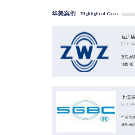
作出反倾销初裁。 在调
：7308.90.9590项
国行业协会列出），须在20
商的倾销幅度为129.70%
华美案例
Highlighted Cases
月6日前递交分别税率小
全国统一税率为184.27%
13785152428, lucy@huameic
时，美国商务部宣布对进
定未参与应诉企业补贴率均为178.9
其他生产商/出口商的补贴税
瓦房
2018
-
0
瓦房店
轴集团）始
于193
为我国
上海
理瓦轴
2018
-
0
件，自1
均获得反
华美代
在199
通用轴承有
倾销束