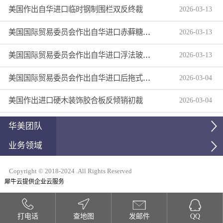
美国作出自华进口临时钢制围栏双反终裁
2026
-
03
-
13
美国国际贸易委员会作出自华进口赤藓糖醇双反产业损害终裁
2026
-
03
-
13
美国国际贸易委员会作出自华进口浮法玻璃制品双反产业损害终裁
2026
-
03
-
13
美国国际贸易委员会作出自华进口后拖式草地维护设备及相关零部件第三次反倾销日落复审产业损害终裁
2026
-
03
-
04
美国作出进口硬木装饰胶合板反倾销初裁
2026
-
03
-
04
华美团队
业务领域
Copyright © 2018-2024 .All Rights Reserved
犀牛云提供企业云服务
打电话
查地图
发邮件
QQ