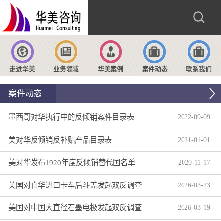
走进华美
业务领域
华美案例
案件动态
联系我们
案件动态
墨西哥对华执行中的反倾销案件目录表
2022
-
09
-
09
美对华反倾销反补贴产品目录表
2021
-
01
-
01
美对华发布1920年度反倾销替代国名单
2020
-
11
-
17
美国对自华进口卡车后斗盖发起双反调查
2026
-
03
-
23
美国对中国大直径石墨电极发起双反调查
2026
-
03
-
19