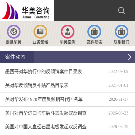
走进华美
业务领域
华美案例
案件动态
联系我们
案件动态
墨西哥对华执行中的反倾销案件目录表
2022
-
09
-
09
美对华反倾销反补贴产品目录表
2021
-
01
-
01
美对华发布1920年度反倾销替代国名单
2020
-
11
-
17
美国对自华进口卡车后斗盖发起双反调查
2026
-
03
-
23
美国对中国大直径石墨电极发起双反调查
2026
-
03
-
19