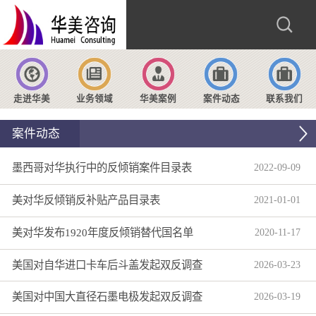
走进华美
业务领域
华美案例
案件动态
联系我们
案件动态
墨西哥对华执行中的反倾销案件目录表
2022
-
09
-
09
美对华反倾销反补贴产品目录表
2021
-
01
-
01
美对华发布1920年度反倾销替代国名单
2020
-
11
-
17
美国对自华进口卡车后斗盖发起双反调查
2026
-
03
-
23
美国对中国大直径石墨电极发起双反调查
2026
-
03
-
19