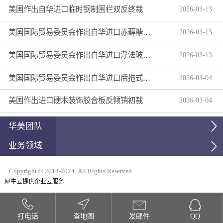
美国作出自华进口临时钢制围栏双反终裁
2026
-
03
-
13
美国国际贸易委员会作出自华进口赤藓糖醇双反产业损害终裁
2026
-
03
-
13
美国国际贸易委员会作出自华进口浮法玻璃制品双反产业损害终裁
2026
-
03
-
13
美国国际贸易委员会作出自华进口后拖式草地维护设备及相关零部件第三次反倾销日落复审产业损害终裁
2026
-
03
-
04
美国作出进口硬木装饰胶合板反倾销初裁
2026
-
03
-
04
华美团队
业务领域
Copyright © 2018-2024 .All Rights Reserved
犀牛云提供企业云服务
打电话
查地图
发邮件
QQ