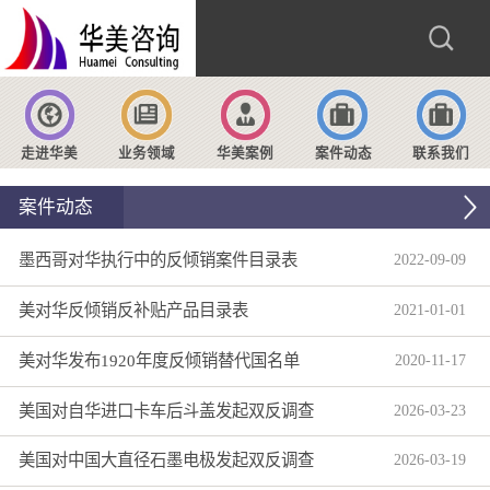
走进华美
业务领域
华美案例
案件动态
联系我们
案件动态
墨西哥对华执行中的反倾销案件目录表
2022
-
09
-
09
美对华反倾销反补贴产品目录表
2021
-
01
-
01
美对华发布1920年度反倾销替代国名单
2020
-
11
-
17
美国对自华进口卡车后斗盖发起双反调查
2026
-
03
-
23
美国对中国大直径石墨电极发起双反调查
2026
-
03
-
19