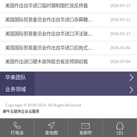
美国作出自华进口临时钢制围栏双反终裁
2026
-
03
-
13
美国国际贸易委员会作出自华进口赤藓糖醇双反产业损害终裁
2026
-
03
-
13
美国国际贸易委员会作出自华进口浮法玻璃制品双反产业损害终裁
2026
-
03
-
13
美国国际贸易委员会作出自华进口后拖式草地维护设备及相关零部件第三次反倾销日落复审产业损害终裁
2026
-
03
-
04
美国作出进口硬木装饰胶合板反倾销初裁
2026
-
03
-
04
华美团队
业务领域
Copyright © 2018-2024 .All Rights Reserved
犀牛云提供企业云服务
打电话
查地图
发邮件
QQ