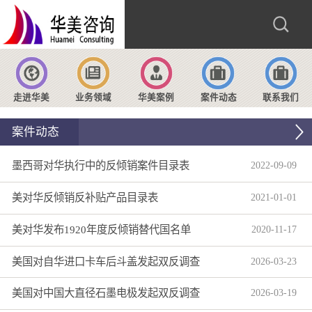
走进华美
业务领域
华美案例
案件动态
联系我们
案件动态
墨西哥对华执行中的反倾销案件目录表
2022
-
09
-
09
美对华反倾销反补贴产品目录表
2021
-
01
-
01
美对华发布1920年度反倾销替代国名单
2020
-
11
-
17
美国对自华进口卡车后斗盖发起双反调查
2026
-
03
-
23
美国对中国大直径石墨电极发起双反调查
2026
-
03
-
19