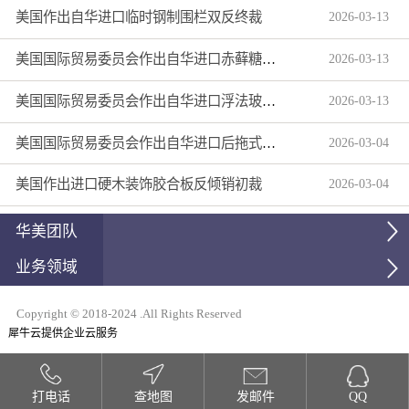
美国作出自华进口临时钢制围栏双反终裁
2026
-
03
-
13
美国国际贸易委员会作出自华进口赤藓糖醇双反产业损害终裁
2026
-
03
-
13
美国国际贸易委员会作出自华进口浮法玻璃制品双反产业损害终裁
2026
-
03
-
13
美国国际贸易委员会作出自华进口后拖式草地维护设备及相关零部件第三次反倾销日落复审产业损害终裁
2026
-
03
-
04
美国作出进口硬木装饰胶合板反倾销初裁
2026
-
03
-
04
华美团队
业务领域
Copyright © 2018-2024 .All Rights Reserved
犀牛云提供企业云服务
打电话
查地图
发邮件
QQ