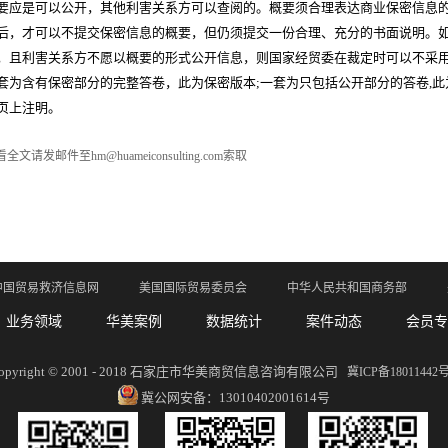
要应是可以公开，其他利害关系方可以查阅的。概要须合理表达商业保密信息
后，才可以不提交保密信息的概要，但仍须提交一份合理、充分的书面说明。
，且利害关系方不愿以概要的形式公开信息，则国家经贸委在裁定时可以不采
套为含有保密部分的完整答卷，此为保密版本
;
一套为只包括公开部分的答卷
,
此
页上注明。
全文请发邮件至hm@huameiconsulting.com索取
中国贸易救济信息网
美国国际贸易委员会
中华人民共和国商务部
业务领域
华美案例
数据统计
案件动态
会员专
opyright © 2001 - 2018 石家庄市华美商贸信息咨询有限公司
冀ICP备18011442号
冀公网安备：13010402001614号