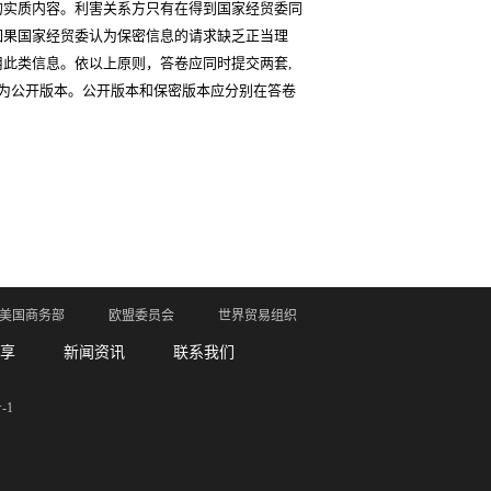
的实质内容。利害关系方只有在得到国家经贸委同
如果国家经贸委认为保密信息的请求缺乏正当理
用此类信息。依以上原则，答卷应同时提交两套
,
为公开版本。公开版本和保密版本应分别在答卷
美国商务部
欧盟委员会
世界贸易组织
享
新闻资讯
联系我们
-1