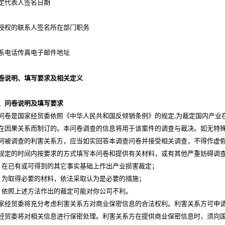
定代表人签名日期
授权的联系人签名所在部门职务
系电话传真电子邮件地址
卷说明、填写要求及相关定义
、问卷说明及填写要求
问卷是国家经贸委依照《中华人民共和国反倾销条例》的规定
,
为裁定国内产业
在因果关系而制订的。本问卷调查的信息将用于该案件的调查与裁决。如无特
何被调查的利害关系方，应当如实回答本调查问卷并接受相关调查，不得作虚
规定的时间内按要求的方式填写本问卷和提供有关材料，或有其他严重妨碍调
、在已有或可得到的其它事实基础上作出产业损害裁定；
、为取得必要的材料，依法采取认为是必要的措施；
、依照上述方法作出的裁定可能对你公司不利。
家经贸委将充分考虑利害关系方对商业保密信息的合法权利。利害关系方可申
经贸委将对相关信息进行保密处理。利害关系方在提供商业保密信息时，须向