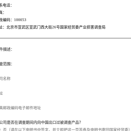
系电话：
真：
政编码：
100053
址：北京市宣武区宣武门西大街
26
号国家经贸委产业损害调查局
件描述：
查范围：
司名称
址
真邮政编码电子邮件地址
公司是否在调查期间内向中国出口过被调查产品？
）否（请在以下申明书中签字，并立即把这一页答卷及申明书寄回国家经贸委