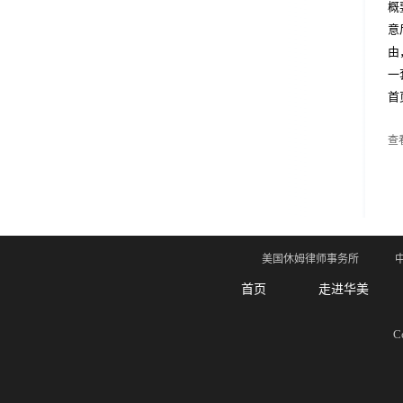
概
意
由
一
首
查看
美国休姆律师事务所
首页
走进华美
C