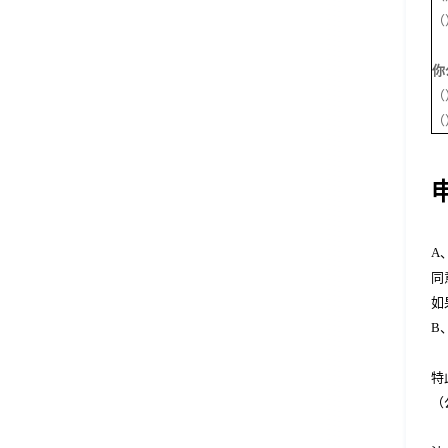
（
你
（
（
A
同
如
B
特
（