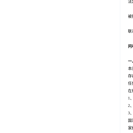
法
被
联
问
一
本
存
任
在
1
2
3
国
家