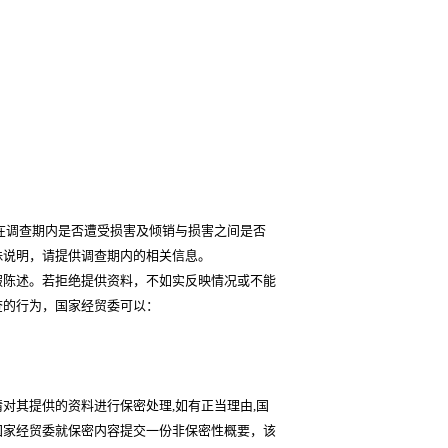
在调查期内是否遭受损害及倾销与损害之间是否
殊说明，请提供调查期内的相关信息。
假陈述。若拒绝提供资料，不如实反映情况或不能
查的行为，国家经贸委可以：
请对其提供的资料进行保密处理
,
如有正当理由
,
国
国家经贸委就保密内容提交一份非保密性概要，该