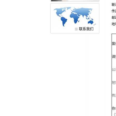
联
传
邮
地
联系我们
案
调
公
地
传
你
（