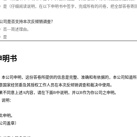
）是（仔细阅读说明，在以下申明书中签字，完成所有的问卷，把全部答卷寄
公司是否支持本次反倾销调查？
）否
—
简述理由。
）是
申明书
、本公司申明，这份答卷所提供的信息是完整、准确和有依据的，本公司知道所
意国家经贸委及其授权工作人员在本次反倾销调查和裁决中使用。
果不同意上述
A
内容，请在下面
B
中说明，并以
B
作为你公司之申明。
、说明：
此申明。
公司盖章）