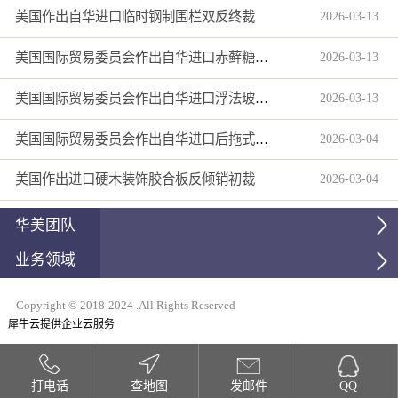
美国作出自华进口临时钢制围栏双反终裁
2026
-
03
-
13
美国国际贸易委员会作出自华进口赤藓糖醇双反产业损害终裁
2026
-
03
-
13
美国国际贸易委员会作出自华进口浮法玻璃制品双反产业损害终裁
2026
-
03
-
13
美国国际贸易委员会作出自华进口后拖式草地维护设备及相关零部件第三次反倾销日落复审产业损害终裁
2026
-
03
-
04
美国作出进口硬木装饰胶合板反倾销初裁
2026
-
03
-
04
华美团队
业务领域
Copyright © 2018-2024 .All Rights Reserved
犀牛云提供企业云服务
打电话
查地图
发邮件
QQ