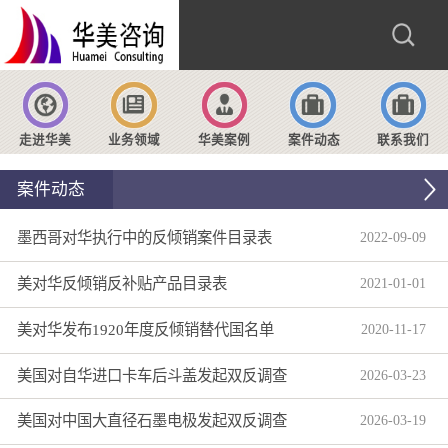
走进华美
业务领域
华美案例
案件动态
联系我们
案件动态
墨西哥对华执行中的反倾销案件目录表
2022
-
09
-
09
美对华反倾销反补贴产品目录表
2021
-
01
-
01
美对华发布1920年度反倾销替代国名单
2020
-
11
-
17
美国对自华进口卡车后斗盖发起双反调查
2026
-
03
-
23
美国对中国大直径石墨电极发起双反调查
2026
-
03
-
19