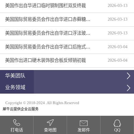
美国作出自华进口临时钢制围栏双反终裁
2026
-
03
-
13
美国国际贸易委员会作出自华进口赤藓糖醇双反产业损害终裁
2026
-
03
-
13
美国国际贸易委员会作出自华进口浮法玻璃制品双反产业损害终裁
2026
-
03
-
13
美国国际贸易委员会作出自华进口后拖式草地维护设备及相关零部件第三次反倾销日落复审产业损害终裁
2026
-
03
-
04
美国作出进口硬木装饰胶合板反倾销初裁
2026
-
03
-
04
华美团队
业务领域
Copyright © 2018-2024 .All Rights Reserved
犀牛云提供企业云服务
打电话
查地图
发邮件
QQ