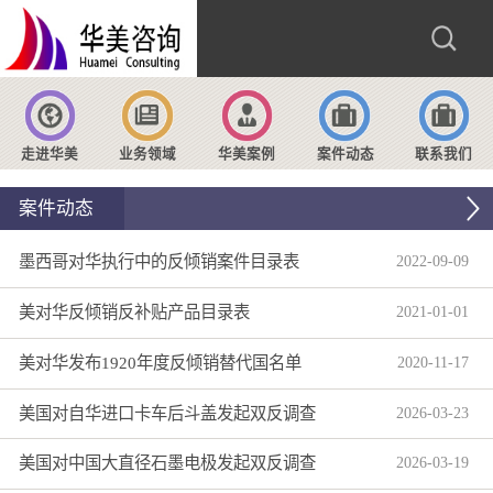
走进华美
业务领域
华美案例
案件动态
联系我们
案件动态
墨西哥对华执行中的反倾销案件目录表
2022
-
09
-
09
美对华反倾销反补贴产品目录表
2021
-
01
-
01
美对华发布1920年度反倾销替代国名单
2020
-
11
-
17
美国对自华进口卡车后斗盖发起双反调查
2026
-
03
-
23
美国对中国大直径石墨电极发起双反调查
2026
-
03
-
19