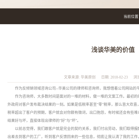
当前位置 
浅谈华美的价值
文章来源:
华美原创
日期:
2018-02-23
浏
作为反倾销领域咨询公司--华美公司的律师和咨询师，我想借着公司网站的
作为咨询师，大多数时间是面对的一堆的材料，做一堆的文案工作。最初的
外政府对客户发布裁决结果的一刻。如果是低税率甚至“零”税率，那么皆大欢喜
税率超出了客户的预期，客户就会对你颇有微词，出口抱怨，有时候还会有些难
结果好与坏，直接体现出律师的“好”与“坏”。
以前总觉得，我们跟客户就是完全的契约关系，我们付出劳动，我们取得报
出差去到客户的工厂，听到客户反馈回来的一些信息，彻底让我认清了我的工作