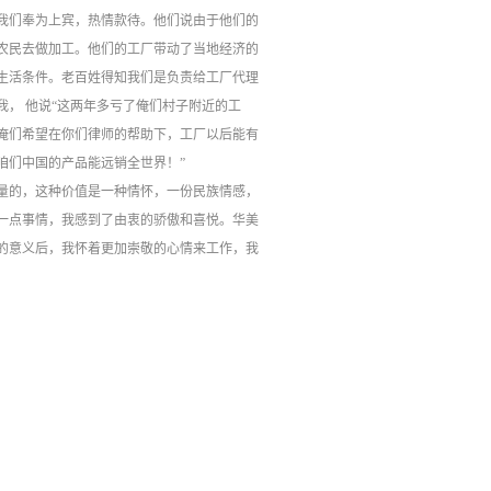
我们奉为上宾，热情款待。他们说由于他们的
农民去做加工。他们的工厂带动了当地经济的
生活条件。老百姓得知我们是负责给工厂代理
， 他说“这两年多亏了俺们村子附近的工
俺们希望在你们律师的帮助下，工厂以后能有
咱们中国的产品能远销全世界！”
量的，这种价值是一种情怀，一份民族情感，
一点事情，我感到了由衷的骄傲和喜悦。华美
的意义后，我怀着更加崇敬的心情来工作，我