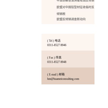
中酒协解答澳洲葡萄酒反倾销
欧盟对中国铝型材征收临时反
倾销税
欧盟反倾销调查新动向
印度对中国贸易调查情况分析
中国金刚石工具企业在美国反
倾销诉讼案胜诉的启示
( Tel ) 电话
普法反倾销
0311-8527 8946
华美增加出国签证办理的新业
( Fax ) 传真
务啦！
0311-8527 8948
华美增加出国签证办理的新业
务啦
( E-mail ) 邮箱
床垫反倾销终裁：36家企业税
hm@huameiconsulting.com
率翻倍达162%！
降低关税打造国际贸易新局面
努力是成功的基石
深度解读美国橱柜反倾销初裁