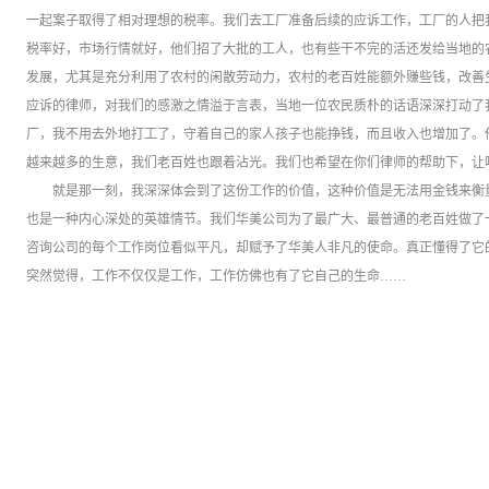
一起案子取得了相对理想的税率。我们去工厂准备后续的应诉工作，工厂的人把
税率好，市场行情就好，他们招了大批的工人，也有些干不完的活还发给当地的
发展，尤其是充分利用了农村的闲散劳动力，农村的老百姓能额外赚些钱，改善
应诉的律师，对我们的感激之情溢于言表，当地一位农民质朴的话语深深打动了我
厂，我不用去外地打工了，守着自己的家人孩子也能挣钱，而且收入也增加了。
越来越多的生意，我们老百姓也跟着沾光。我们也希望在你们律师的帮助下，让
就是那一刻，我深深体会到了这份工作的价值，这种价值是无法用金钱来衡
也是一种内心深处的英雄情节。我们华美公司为了最广大、最普通的老百姓做了
咨询公司的每个工作岗位看似平凡，却赋予了华美人非凡的使命。真正懂得了它
突然觉得，工作不仅仅是工作，工作仿佛也有了它自己的生命……