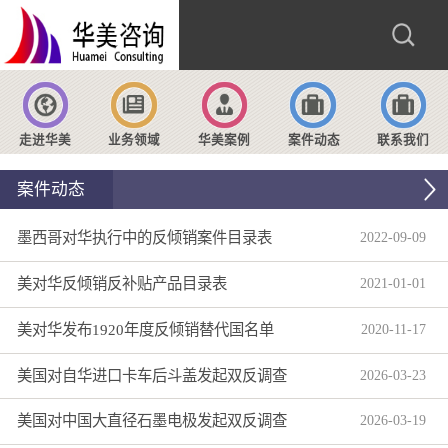
走进华美
业务领域
华美案例
案件动态
联系我们
案件动态
墨西哥对华执行中的反倾销案件目录表
2022
-
09
-
09
美对华反倾销反补贴产品目录表
2021
-
01
-
01
美对华发布1920年度反倾销替代国名单
2020
-
11
-
17
美国对自华进口卡车后斗盖发起双反调查
2026
-
03
-
23
美国对中国大直径石墨电极发起双反调查
2026
-
03
-
19