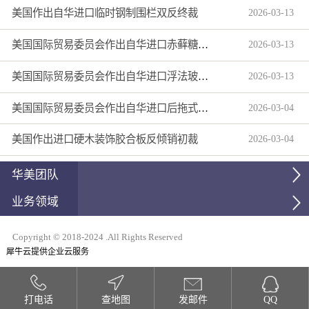
美国作出自华进口临时钢制围栏双反终裁
2026
-
03
-
13
美国国际贸易委员会作出自华进口赤藓糖醇双反产业损害终裁
2026
-
03
-
13
美国国际贸易委员会作出自华进口浮法玻璃制品双反产业损害终裁
2026
-
03
-
13
美国国际贸易委员会作出自华进口后拖式草地维护设备及相关零部件第三次反倾销日落复审产业损害终裁
2026
-
03
-
04
美国作出进口硬木装饰胶合板反倾销初裁
2026
-
03
-
04
华美团队
业务领域
Copyright © 2018-2024 .All Rights Reserved
犀牛云提供企业云服务
打电话
查地图
发邮件
QQ