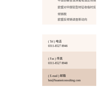
中酒协解答澳洲葡萄酒反倾销
欧盟对中国铝型材征收临时反
倾销税
欧盟反倾销调查新动向
印度对中国贸易调查情况分析
中国金刚石工具企业在美国反
倾销诉讼案胜诉的启示
( Tel ) 电话
普法反倾销
0311-8527 8946
华美增加出国签证办理的新业
( Fax ) 传真
务啦！
0311-8527 8948
华美增加出国签证办理的新业
务啦
( E-mail ) 邮箱
床垫反倾销终裁：36家企业税
hm@huameiconsulting.com
率翻倍达162%！
降低关税打造国际贸易新局面
努力是成功的基石
深度解读美国橱柜反倾销初裁