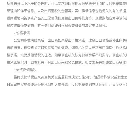
反倾销税以下水平的条件时，可以要求退回根据反倾销税率征收的反倾销税或交
部理由和详细信息，以及申请退税的金额等，其中详细信息包括海关的有关单据
税同盟境内被调查产品的正常价值信息和出口价格信息等。退税期限应为申请前
税应该降低或撤销，有关进口商即可根据调查机关的决定申请退税。
2.价格承诺
公告初步裁决结果后，出口商如果提出价格承诺，改变出口价格或停止向关
害的结果，调查机关可以暂停或中止调查。调查机关可以要求出口商提供价格承
格承诺，恢复反倾销税的征收。如果调查机关认为价格承诺不现实时，调查机关
格承诺情况时，调查机关可对出口商采取紧急措施，如要求海关对该出口商征收
3.最终反倾销税
最终反倾销税应从调查机关公告最终裁决起实施5年。如遇特殊情况或发生
日复审在实施最终反倾销税到期之前开始，反倾销税费则应继续执行，直至落日