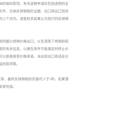
纳的临时款项。有关退税申请应包括退税的全
文件、交纳反倾销税的证据、出口商出口到关
的12个月内。调查机关如果认为现行的反倾销
税同盟以倾销价格出口，以至清除了倾销和损
诺的有关信息，以便在条件不能满足时终止价
可以拒绝接受价格承诺。当出现出口商违反价
临时款项等。
复审，最终反倾销税的实施可少于5年。如果落
复审完成。