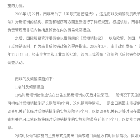
施的力度。
2003年1月22日，南非出台了《国际贸易管理法》，这是南非反倾销制度
法》对反倾销的机构、原则和程序等方面重新进行了详细规定。根据该法，南非
负责管理南非境内包括反倾销在内的贸易救济措施。
之后，国际贸易管理委员会以世贸组织《反倾销协议》，以及欧盟、美国、
了反倾销条例，作为南非反倾销政策的程序指南。2003年3月，南非政府发布了《
年11 月12 日，经南非贸易和工业部长批准，该国正式颁布了详细的《反倾销
调查活动。
南非的反倾销措施如下：
1.临时反倾销措施
1)临时反倾销措施应该在公告发起反倾销60天后才能采取。一般情况下实施
可把临时反倾销措施延长期限至9个月，这包括两种情况。一是出口商因未能提
调查机关延长临时反倾销措施的实施期限至9个月，以便调查机关有足够时间在
查机关也可以依职权将临时反倾销措施的实施期限最多延长
至
9
个月，以便能合
息。
2)临时反倾销措施的主要形式是向出口商或进口商征收临时反倾销税。但如