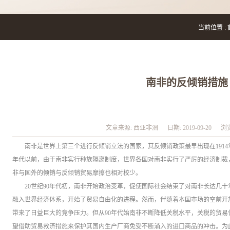
当前位置 :
南非的反倾销措施
文章来源:
西亚非洲
日期:
2019-09-20
浏
南非是世界上第三个进行反倾销立法的国家，其反倾销政策最早出现在1914
年代以前，由于南非实行种族隔离制度，世界各国对南非实行了严厉的经济制裁
非与国外的倾销与反倾销贸易摩擦也相对校少。
20世纪90年代初，南非开始政治变革，促使国际社会结束了对南非长达几
融入世界经济体系，开始了贸易自由化的进程。然而，伴随着本国市场的空前开
带来了日益巨大的竞争压力。但从90年代始南非不断降低关税水平，关税的贸
望借助贸易救济措施来保护其国内生产厂商免受不断涌入的进口商品的冲击。为