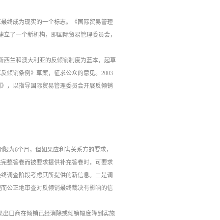
改革最终成为现实的一个标志。《国际贸易管理
建立了一个新机构，即国际贸易管理委员会，
新西兰和澳大利亚的反倾销制度为蓝本，起草
反倾销条例》草案，征求公众的意见。2003
条例》，以指导国际贸易管理委员会开展反倾销
期限为6个月，但如果应利害关系方的要求，
供完整答卷而被要求提供补充答卷时，可要求
最终调查阶段考虑其所提供的新信息。
二是调
理而公正地审查对反倾销最终裁决有影响的信
果出口商在倾销已经消除或倾销幅度降到实施