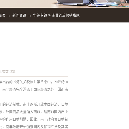
→
→
>
首页
新闻资讯
华美专题
南非的反倾销措施
览次数:
231
年出台的《海关关税法》第八条中。20世纪90
，南非经济完全游离于国际经济之外，因而南
十年的经济制裁。南非逐渐开放本国经济，日益
放，外国商品大量涌入南非，给南非国内产业
易保护作用日益削弱，因此，南非政府便日益希
此，南非政府开始加强国内反倾销立法及其实