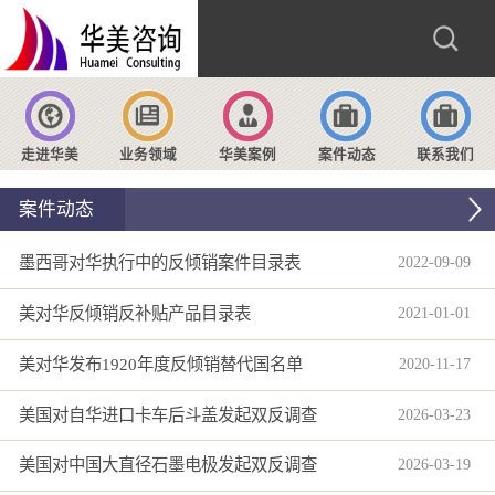
走进华美
业务领域
华美案例
案件动态
联系我们
案件动态
墨西哥对华执行中的反倾销案件目录表
2022
-
09
-
09
美对华反倾销反补贴产品目录表
2021
-
01
-
01
美对华发布1920年度反倾销替代国名单
2020
-
11
-
17
美国对自华进口卡车后斗盖发起双反调查
2026
-
03
-
23
美国对中国大直径石墨电极发起双反调查
2026
-
03
-
19