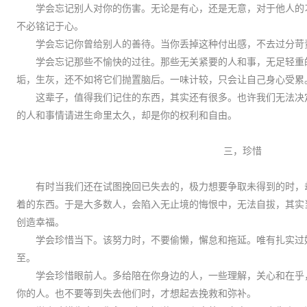
学会忘记别人对你的伤害。无论是有心，还是无意，对于他人的
不必铭记于心。
学会忘记你曾给别人的善待。当你丢掉这种付出感，不去过分苛
学会忘记那些不愉快的过往。那些无关紧要的人和事，无足轻重
垢，生灰，还不如将它们抛置脑后。一味计较，只会让自己身心受累
这辈子，值得我们记住的东西，其实还有很多。也许我们无法决
的人和事情请进生命里太久，却是你的权利和自由。
三，
珍惜
有时当我们还在试图挽回已失去的，极力想要争取未得到的时，
着的东西。于是大多数人，会陷入无止境的悔恨中，无法自拔，其实
创造幸福。
学会珍惜当下。该努力时，不要偷懒，懈怠和拖延。唯有扎实过
至。
学会珍惜眼前人。多给陪在你身边的人，一些理解，关心和在乎
你的人。也不要等到失去他们时，才想起去挽救和弥补。