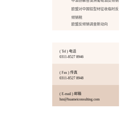
中酒协解答澳洲葡萄酒反倾销
欧盟对中国铝型材征收临时反
倾销税
欧盟反倾销调查新动向
印度对中国贸易调查情况分析
中国金刚石工具企业在美国反
倾销诉讼案胜诉的启示
( Tel ) 电话
普法反倾销
0311-8527 8946
华美增加出国签证办理的新业
( Fax ) 传真
务啦！
0311-8527 8948
华美增加出国签证办理的新业
务啦
( E-mail ) 邮箱
床垫反倾销终裁：36家企业税
hm@huameiconsulting.com
率翻倍达162%！
降低关税打造国际贸易新局面
努力是成功的基石
深度解读美国橱柜反倾销初裁