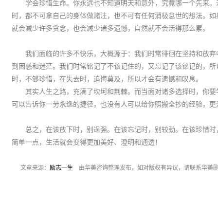
学会珍惜生命。你永远也不知道明天和意外，究竟哪一个先来。
时，都不可拿自己的身体做赌注，也不可有任何消极怠世的想法。如
就会减少许多贪念，也会减少诸多遗憾，自然就不会活得那么累。
我们面临的许多不快乐，大概源于：我们时常徘徊在坚持和放弃
到困惑和迷茫。我们时常铭记了不该记住的，又忘记了该铭记的，所
时，不够珍惜，在失去时，追悔莫及，所以才会有遗憾和叹息。
其实人生之路，充满了坎坷和荆棘。而当面对诸多选择时，你要
可以告诉你一劳永逸的捷径，也没有人可以给你照搬全抄的经验，更
总之，在该放下时，别逞强。在该忘记时，别较劲。在该珍惜时
简单一点，生活就会变得更加美好、澄明和通透！
文章来源：
励志一生
由华美咨询整理发布，如对版权有异议，请联系华美