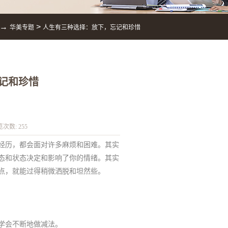
→
>
华美专题
人生有三种选择：放下，忘记和珍惜
记和珍惜
览次数:
255
经历，都会面对许多麻烦和困难。其实
态和状态决定和影响了你的情绪。其实
点，就能过得稍微洒脱和坦然些。
学会不断地做减法。