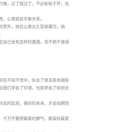
刁难，过了就过了，不必耿耿于怀，也
责，心里就会平衡许多。
的意外，放在心里太久容易藏污，纳
。
定自己会有怎样的遭遇，但不把不值得
却在不知不觉中，失去了很多原本拥有
当我们学会了珍惜，也就学会了如何去
好此时此刻，美好的未来，才会如期而
，千万不要把最差的脾气，都留给最爱