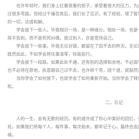
也许年轻时，我们身上扛着很重的担子，承受着很大的压力，为
过很多弯路。但经过千锤百炼后，我们长了见识，有了经验，增了智
的一切，达成和解。
学会放下一些人
。
毕竟相识一场，是一种缘分。相处一场，也是
挥手告别，而不是死死纠缠。放过别人，亦是宽待自己。
学会放下一些事
。
毕竟无论
对
错，都留在了回不去的昨天。无论
既然如此，不如学会将往事清零，轻装前行。
学会放下一段路
。
如果此处不通，还有别的选择和余地，不必固
也不必待在原地，执意跟自己过不去，也许转个弯，绕个道，就豁然
当你学会了如何放下，也就学会了如何重新开始。当你学会了释
松。
二，忘记
人的一生，会有无数的经历。有的或许成了你心中美好的回忆，
处。如果我们将每个人，每件事，每次始末，都牢记于心。最终也会
缘。