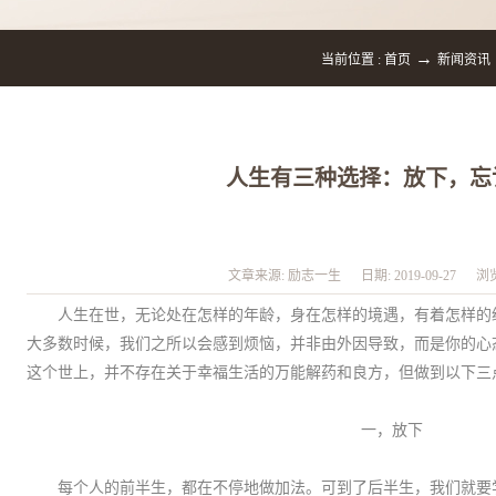
→
当前位置 :
首页
新闻资讯
人生有三种选择：放下，忘
文章来源:
励志一生
日期:
2019-09-27
浏
人
生
在世，无论处在怎样的年龄，身在怎样的境遇，有着怎样的
大多数时候，我们之所以会感到烦恼，并非由外因导致
，
而
是你的心
这个世上，并不存在关于幸福生活的万能解药和良方，但做到以下三
一，放下
每个人的前半生，都在不停地做加法。可到了后半生，我们就要