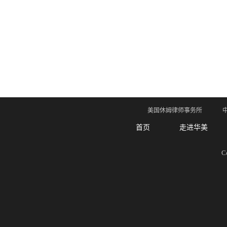
学会把握自己命运的十条法则
南非反倾销的主要法律机制
（上）
南非的反倾销措施
美国对来自中国的玻璃器皿启
动反倾销调查
人生有三种选择：放下，忘记
和珍惜
美国休姆律师事务所
欧美反倾销调查机构及会计参
与
首页
走进华美
美钢企JSW对产品排除结果不
满，起诉美国商务部
C
中美贸易战几乎伤害美经济每
个领域
坚持的路径
反倾销触犯了谁的利益
如何减轻美国加征关税的影响