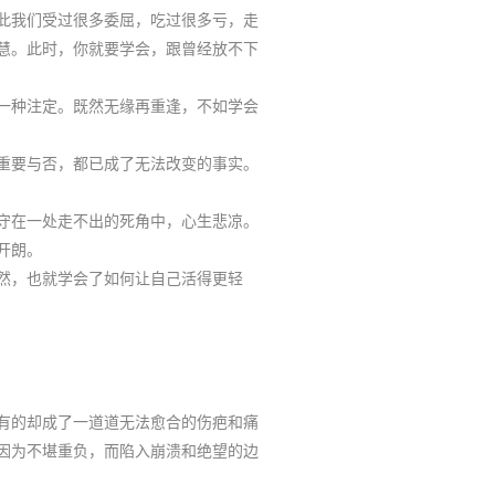
此我们受过很多委屈，吃过很多亏，走
慧。此时，你就要学会，跟曾经放不下
一种注定。既然无缘再重逢，不如学会
重要
与否
，都已成了无法改变的事实。
守在一
处
走不出的死角中，心生悲凉。
开朗。
然，也就学会了如何让自己活得更轻
有的却成了一道道无法愈合的伤疤和痛
因为不堪重负，而陷入崩溃和绝望的边