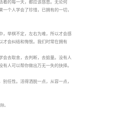
活着的每一天，都应该感恩。无论何
果一个人学会了珍惜，已拥有的一切，
中，举棋不定，左右为难，所以才会感
以才会纠结和悔恨。我们时常在拥有
学会去取舍，去判断，去掂量。没有人
没有人可以帮你做出万无一失的抉择。
，别任性。活得洒脱一点，从容一点，
删除。