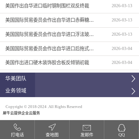
美国作出自华进口临时钢制围栏双反终裁
2026
-
03
-
13
美国国际贸易委员会作出自华进口赤藓糖醇双反产业损害终裁
2026
-
03
-
13
美国国际贸易委员会作出自华进口浮法玻璃制品双反产业损害终裁
2026
-
03
-
13
美国国际贸易委员会作出自华进口后拖式草地维护设备及相关零部件第三次反倾销日落复审产业损害终裁
2026
-
03
-
04
美国作出进口硬木装饰胶合板反倾销初裁
2026
-
03
-
04
华美团队
业务领域
Copyright © 2018-2024 .All Rights Reserved
犀牛云提供企业云服务
打电话
查地图
发邮件
QQ