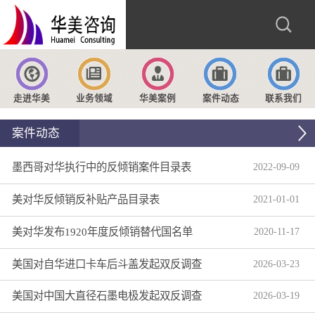
走进华美
业务领域
华美案例
案件动态
联系我们
案件动态
墨西哥对华执行中的反倾销案件目录表
2022
-
09
-
09
美对华反倾销反补贴产品目录表
2021
-
01
-
01
美对华发布1920年度反倾销替代国名单
2020
-
11
-
17
美国对自华进口卡车后斗盖发起双反调查
2026
-
03
-
23
美国对中国大直径石墨电极发起双反调查
2026
-
03
-
19