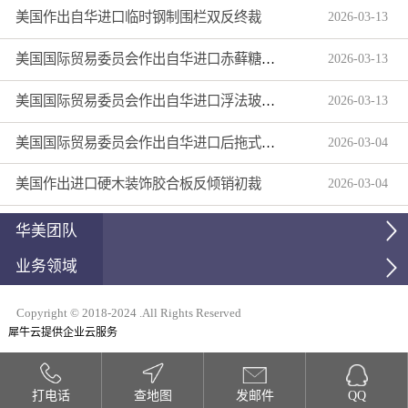
美国作出自华进口临时钢制围栏双反终裁
2026
-
03
-
13
美国国际贸易委员会作出自华进口赤藓糖醇双反产业损害终裁
2026
-
03
-
13
美国国际贸易委员会作出自华进口浮法玻璃制品双反产业损害终裁
2026
-
03
-
13
美国国际贸易委员会作出自华进口后拖式草地维护设备及相关零部件第三次反倾销日落复审产业损害终裁
2026
-
03
-
04
美国作出进口硬木装饰胶合板反倾销初裁
2026
-
03
-
04
华美团队
业务领域
Copyright © 2018-2024 .All Rights Reserved
犀牛云提供企业云服务
打电话
查地图
发邮件
QQ