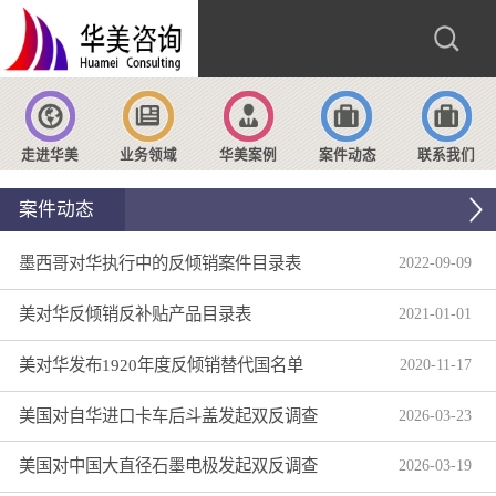
走进华美
业务领域
华美案例
案件动态
联系我们
案件动态
墨西哥对华执行中的反倾销案件目录表
2022
-
09
-
09
美对华反倾销反补贴产品目录表
2021
-
01
-
01
美对华发布1920年度反倾销替代国名单
2020
-
11
-
17
美国对自华进口卡车后斗盖发起双反调查
2026
-
03
-
23
美国对中国大直径石墨电极发起双反调查
2026
-
03
-
19