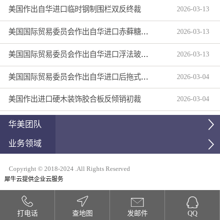
美国作出自华进口临时钢制围栏双反终裁
2026
-
03
-
13
美国国际贸易委员会作出自华进口赤藓糖醇双反产业损害终裁
2026
-
03
-
13
美国国际贸易委员会作出自华进口浮法玻璃制品双反产业损害终裁
2026
-
03
-
13
美国国际贸易委员会作出自华进口后拖式草地维护设备及相关零部件第三次反倾销日落复审产业损害终裁
2026
-
03
-
04
美国作出进口硬木装饰胶合板反倾销初裁
2026
-
03
-
04
华美团队
业务领域
Copyright © 2018-2024 .All Rights Reserved
犀牛云提供企业云服务
打电话
查地图
发邮件
QQ