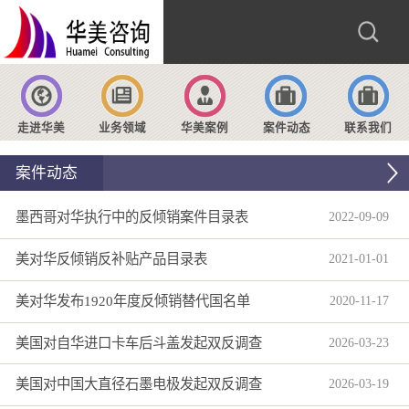
走进华美
业务领域
华美案例
案件动态
联系我们
案件动态
墨西哥对华执行中的反倾销案件目录表
2022
-
09
-
09
美对华反倾销反补贴产品目录表
2021
-
01
-
01
美对华发布1920年度反倾销替代国名单
2020
-
11
-
17
美国对自华进口卡车后斗盖发起双反调查
2026
-
03
-
23
美国对中国大直径石墨电极发起双反调查
2026
-
03
-
19