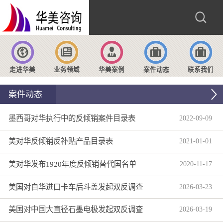
走进华美
业务领域
华美案例
案件动态
联系我们
案件动态
墨西哥对华执行中的反倾销案件目录表
2022
-
09
-
09
美对华反倾销反补贴产品目录表
2021
-
01
-
01
美对华发布1920年度反倾销替代国名单
2020
-
11
-
17
美国对自华进口卡车后斗盖发起双反调查
2026
-
03
-
23
美国对中国大直径石墨电极发起双反调查
2026
-
03
-
19