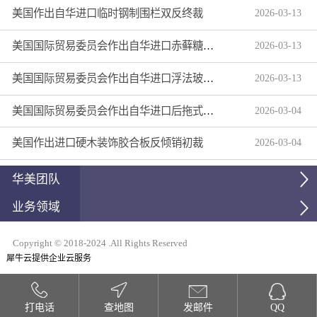
美国作出自华进口临时钢制围栏双反终裁
2026
-
03
-
13
美国国际贸易委员会作出自华进口赤藓糖醇双反产业损害终裁
2026
-
03
-
13
美国国际贸易委员会作出自华进口浮法玻璃制品双反产业损害终裁
2026
-
03
-
13
美国国际贸易委员会作出自华进口后拖式草地维护设备及相关零部件第三次反倾销日落复审产业损害终裁
2026
-
03
-
04
美国作出进口硬木装饰胶合板反倾销初裁
2026
-
03
-
04
华美团队
业务领域
Copyright © 2018-2024 .All Rights Reserved
犀牛云提供企业云服务
打电话
查地图
发邮件
QQ