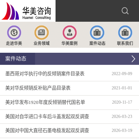
走进华美
业务领域
华美案例
案件动态
联系我们
案件动态
墨西哥对华执行中的反倾销案件目录表
2022
-
09
-
09
美对华反倾销反补贴产品目录表
2021
-
01
-
01
美对华发布1920年度反倾销替代国名单
2020
-
11
-
17
美国对自华进口卡车后斗盖发起双反调查
2026
-
03
-
23
美国对中国大直径石墨电极发起双反调查
2026
-
03
-
19