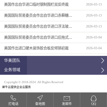
美国作出自华进口临时钢制围栏双反终裁
2026
-
03
-
13
美国国际贸易委员会作出自华进口赤藓糖醇双反产业损害终裁
2026
-
03
-
13
美国国际贸易委员会作出自华进口浮法玻璃制品双反产业损害终裁
2026
-
03
-
13
美国国际贸易委员会作出自华进口后拖式草地维护设备及相关零部件第三次反倾销日落复审产业损害终裁
2026
-
03
-
04
美国作出进口硬木装饰胶合板反倾销初裁
2026
-
03
-
04
华美团队
业务领域
Copyright © 2018-2024 .All Rights Reserved
犀牛云提供企业云服务
打电话
查地图
发邮件
QQ