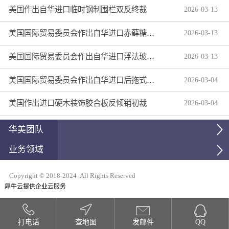
美国作出自华进口临时钢制围栏双反终裁
2026
-
03
-
13
美国国际贸易委员会作出自华进口赤藓糖醇双反产业损害终裁
2026
-
03
-
13
美国国际贸易委员会作出自华进口浮法玻璃制品双反产业损害终裁
2026
-
03
-
13
美国国际贸易委员会作出自华进口后拖式草地维护设备及相关零部件第三次反倾销日落复审产业损害终裁
2026
-
03
-
04
美国作出进口硬木装饰胶合板反倾销初裁
2026
-
03
-
04
华美团队
业务领域
Copyright © 2018-2024 .All Rights Reserved
犀牛云提供企业云服务
打电话
查地图
发邮件
QQ