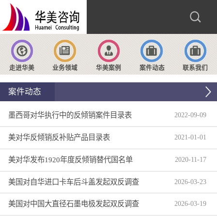
走进华美
业务领域
华美案例
案件动态
联系我们
案件动态
墨西哥对华执行中的反倾销案件目录表
2022
-
09
-
09
美对华反倾销反补贴产品目录表
2021
-
01
-
01
美对华发布1920年度反倾销替代国名单
2020
-
11
-
17
美国对自华进口卡车后斗盖发起双反调查
2026
-
03
-
23
美国对中国大直径石墨电极发起双反调查
2026
-
03
-
19