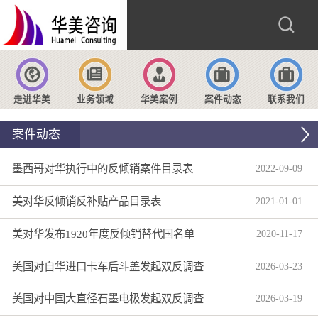
走进华美
业务领域
华美案例
案件动态
联系我们
案件动态
墨西哥对华执行中的反倾销案件目录表
2022
-
09
-
09
美对华反倾销反补贴产品目录表
2021
-
01
-
01
美对华发布1920年度反倾销替代国名单
2020
-
11
-
17
美国对自华进口卡车后斗盖发起双反调查
2026
-
03
-
23
美国对中国大直径石墨电极发起双反调查
2026
-
03
-
19