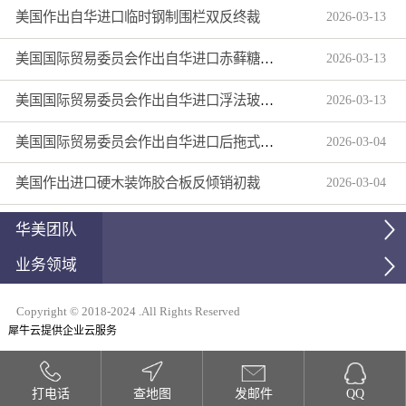
美国作出自华进口临时钢制围栏双反终裁
2026
-
03
-
13
美国国际贸易委员会作出自华进口赤藓糖醇双反产业损害终裁
2026
-
03
-
13
美国国际贸易委员会作出自华进口浮法玻璃制品双反产业损害终裁
2026
-
03
-
13
美国国际贸易委员会作出自华进口后拖式草地维护设备及相关零部件第三次反倾销日落复审产业损害终裁
2026
-
03
-
04
美国作出进口硬木装饰胶合板反倾销初裁
2026
-
03
-
04
华美团队
业务领域
Copyright © 2018-2024 .All Rights Reserved
犀牛云提供企业云服务
打电话
查地图
发邮件
QQ