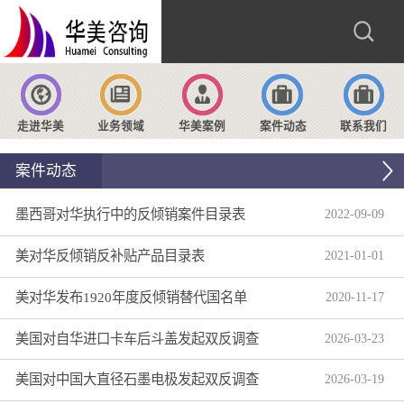
走进华美
业务领域
华美案例
案件动态
联系我们
案件动态
墨西哥对华执行中的反倾销案件目录表
2022
-
09
-
09
美对华反倾销反补贴产品目录表
2021
-
01
-
01
美对华发布1920年度反倾销替代国名单
2020
-
11
-
17
美国对自华进口卡车后斗盖发起双反调查
2026
-
03
-
23
美国对中国大直径石墨电极发起双反调查
2026
-
03
-
19