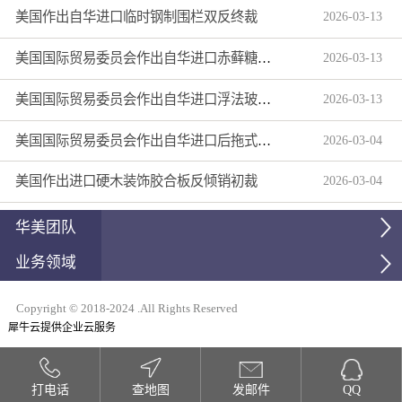
美国作出自华进口临时钢制围栏双反终裁
2026
-
03
-
13
美国国际贸易委员会作出自华进口赤藓糖醇双反产业损害终裁
2026
-
03
-
13
美国国际贸易委员会作出自华进口浮法玻璃制品双反产业损害终裁
2026
-
03
-
13
美国国际贸易委员会作出自华进口后拖式草地维护设备及相关零部件第三次反倾销日落复审产业损害终裁
2026
-
03
-
04
美国作出进口硬木装饰胶合板反倾销初裁
2026
-
03
-
04
华美团队
业务领域
Copyright © 2018-2024 .All Rights Reserved
犀牛云提供企业云服务
打电话
查地图
发邮件
QQ