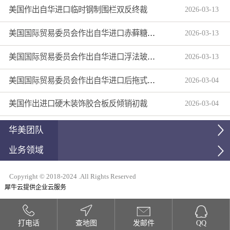
美国作出自华进口临时钢制围栏双反终裁
2026
-
03
-
13
美国国际贸易委员会作出自华进口赤藓糖醇双反产业损害终裁
2026
-
03
-
13
美国国际贸易委员会作出自华进口浮法玻璃制品双反产业损害终裁
2026
-
03
-
13
美国国际贸易委员会作出自华进口后拖式草地维护设备及相关零部件第三次反倾销日落复审产业损害终裁
2026
-
03
-
04
美国作出进口硬木装饰胶合板反倾销初裁
2026
-
03
-
04
华美团队
业务领域
Copyright © 2018-2024 .All Rights Reserved
犀牛云提供企业云服务
打电话
查地图
发邮件
QQ