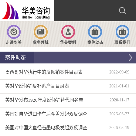
走进华美
业务领域
华美案例
案件动态
联系我们
案件动态
墨西哥对华执行中的反倾销案件目录表
2022
-
09
-
09
美对华反倾销反补贴产品目录表
2021
-
01
-
01
美对华发布1920年度反倾销替代国名单
2020
-
11
-
17
美国对自华进口卡车后斗盖发起双反调查
2026
-
03
-
23
美国对中国大直径石墨电极发起双反调查
2026
-
03
-
19