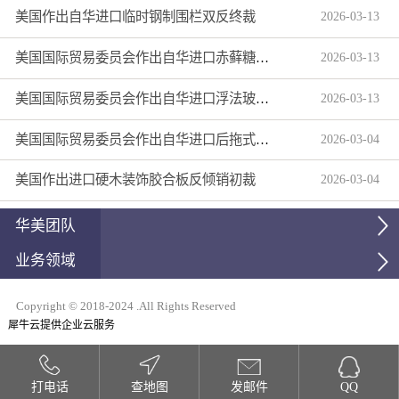
美国作出自华进口临时钢制围栏双反终裁
2026
-
03
-
13
美国国际贸易委员会作出自华进口赤藓糖醇双反产业损害终裁
2026
-
03
-
13
美国国际贸易委员会作出自华进口浮法玻璃制品双反产业损害终裁
2026
-
03
-
13
美国国际贸易委员会作出自华进口后拖式草地维护设备及相关零部件第三次反倾销日落复审产业损害终裁
2026
-
03
-
04
美国作出进口硬木装饰胶合板反倾销初裁
2026
-
03
-
04
华美团队
业务领域
Copyright © 2018-2024 .All Rights Reserved
犀牛云提供企业云服务
打电话
查地图
发邮件
QQ