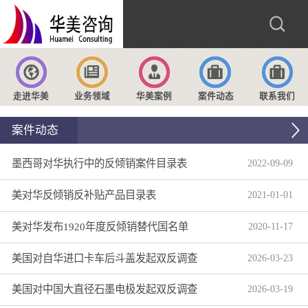
走进华美
业务领域
华美案例
案件动态
联系我们
案件动态
墨西哥对华执行中的反倾销案件目录表
2022
-
09
-
09
美对华反倾销反补贴产品目录表
2021
-
01
-
01
美对华发布1920年度反倾销替代国名单
2020
-
11
-
17
美国对自华进口卡车后斗盖发起双反调查
2026
-
03
-
23
美国对中国大直径石墨电极发起双反调查
2026
-
03
-
19