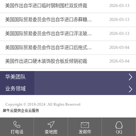
美国作出自华进口临时钢制围栏双反终裁
2026
-
03
-
13
美国国际贸易委员会作出自华进口赤藓糖醇双反产业损害终裁
2026
-
03
-
13
美国国际贸易委员会作出自华进口浮法玻璃制品双反产业损害终裁
2026
-
03
-
13
美国国际贸易委员会作出自华进口后拖式草地维护设备及相关零部件第三次反倾销日落复审产业损害终裁
2026
-
03
-
04
美国作出进口硬木装饰胶合板反倾销初裁
2026
-
03
-
04
华美团队
业务领域
Copyright © 2018-2024 .All Rights Reserved
犀牛云提供企业云服务
打电话
查地图
发邮件
QQ