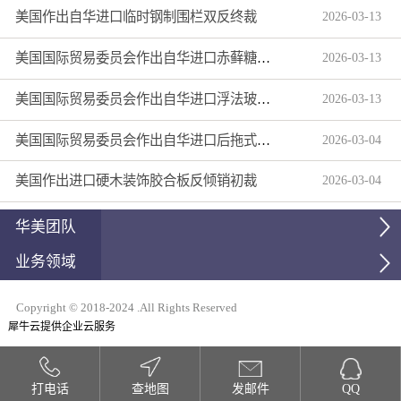
美国作出自华进口临时钢制围栏双反终裁
2026
-
03
-
13
美国国际贸易委员会作出自华进口赤藓糖醇双反产业损害终裁
2026
-
03
-
13
美国国际贸易委员会作出自华进口浮法玻璃制品双反产业损害终裁
2026
-
03
-
13
美国国际贸易委员会作出自华进口后拖式草地维护设备及相关零部件第三次反倾销日落复审产业损害终裁
2026
-
03
-
04
美国作出进口硬木装饰胶合板反倾销初裁
2026
-
03
-
04
华美团队
业务领域
Copyright © 2018-2024 .All Rights Reserved
犀牛云提供企业云服务
打电话
查地图
发邮件
QQ