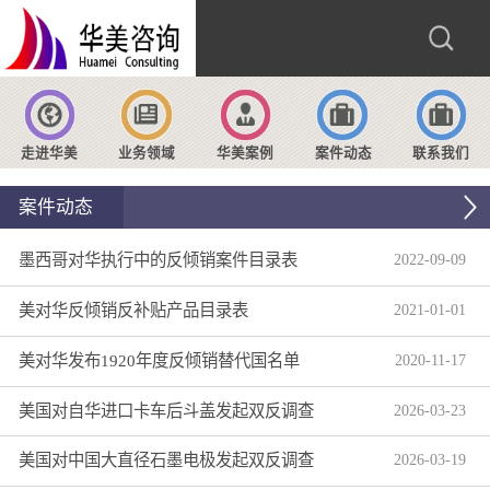
走进华美
业务领域
华美案例
案件动态
联系我们
案件动态
墨西哥对华执行中的反倾销案件目录表
2022
-
09
-
09
美对华反倾销反补贴产品目录表
2021
-
01
-
01
美对华发布1920年度反倾销替代国名单
2020
-
11
-
17
美国对自华进口卡车后斗盖发起双反调查
2026
-
03
-
23
美国对中国大直径石墨电极发起双反调查
2026
-
03
-
19