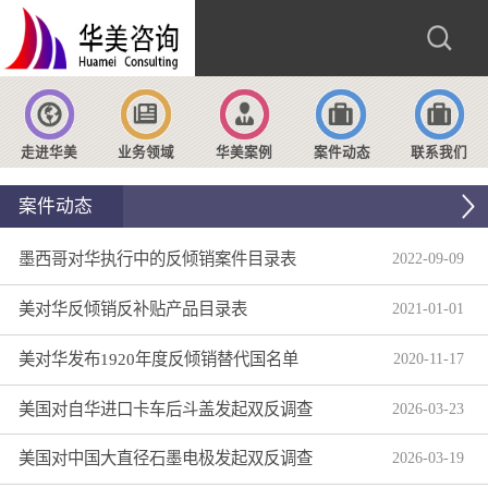
走进华美
业务领域
华美案例
案件动态
联系我们
案件动态
墨西哥对华执行中的反倾销案件目录表
2022
-
09
-
09
美对华反倾销反补贴产品目录表
2021
-
01
-
01
美对华发布1920年度反倾销替代国名单
2020
-
11
-
17
美国对自华进口卡车后斗盖发起双反调查
2026
-
03
-
23
美国对中国大直径石墨电极发起双反调查
2026
-
03
-
19