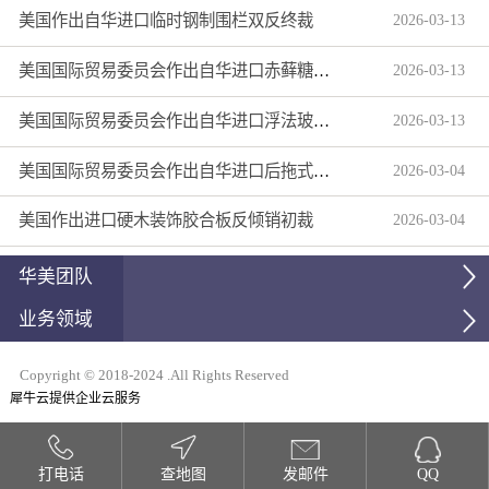
美国作出自华进口临时钢制围栏双反终裁
2026
-
03
-
13
美国国际贸易委员会作出自华进口赤藓糖醇双反产业损害终裁
2026
-
03
-
13
美国国际贸易委员会作出自华进口浮法玻璃制品双反产业损害终裁
2026
-
03
-
13
美国国际贸易委员会作出自华进口后拖式草地维护设备及相关零部件第三次反倾销日落复审产业损害终裁
2026
-
03
-
04
美国作出进口硬木装饰胶合板反倾销初裁
2026
-
03
-
04
华美团队
业务领域
Copyright © 2018-2024 .All Rights Reserved
犀牛云提供企业云服务
打电话
查地图
发邮件
QQ