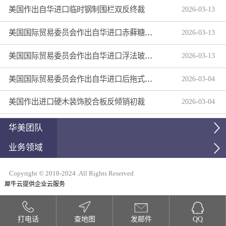
美国作出自华进口临时钢制围栏双反终裁
2026
-
03
-
13
美国国际贸易委员会作出自华进口赤藓糖醇双反产业损害终裁
2026
-
03
-
13
美国国际贸易委员会作出自华进口浮法玻璃制品双反产业损害终裁
2026
-
03
-
13
美国国际贸易委员会作出自华进口后拖式草地维护设备及相关零部件第三次反倾销日落复审产业损害终裁
2026
-
03
-
04
美国作出进口硬木装饰胶合板反倾销初裁
2026
-
03
-
04
华美团队
业务领域
Copyright © 2018-2024 .All Rights Reserved
犀牛云提供企业云服务
打电话
查地图
发邮件
QQ