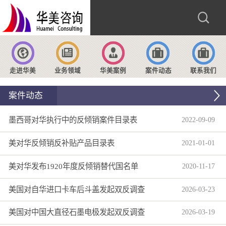
走进华美
业务领域
华美案例
案件动态
联系我们
案件动态
墨西哥对华执行中的反倾销案件目录表
2022
-
09
-
09
美对华反倾销反补贴产品目录表
2021
-
01
-
01
美对华发布1920年度反倾销替代国名单
2020
-
11
-
17
美国对自华进口卡车后斗盖发起双反调查
2026
-
03
-
23
美国对中国大直径石墨电极发起双反调查
2026
-
03
-
19