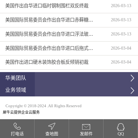
美国作出自华进口临时钢制围栏双反终裁
2026
-
03
-
13
美国国际贸易委员会作出自华进口赤藓糖醇双反产业损害终裁
2026
-
03
-
13
美国国际贸易委员会作出自华进口浮法玻璃制品双反产业损害终裁
2026
-
03
-
13
美国国际贸易委员会作出自华进口后拖式草地维护设备及相关零部件第三次反倾销日落复审产业损害终裁
2026
-
03
-
04
美国作出进口硬木装饰胶合板反倾销初裁
2026
-
03
-
04
华美团队
业务领域
Copyright © 2018-2024 .All Rights Reserved
犀牛云提供企业云服务
打电话
查地图
发邮件
QQ