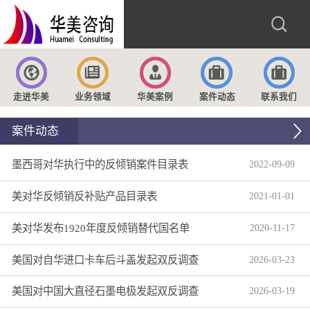
走进华美
业务领域
华美案例
案件动态
联系我们
案件动态
墨西哥对华执行中的反倾销案件目录表
2022
-
09
-
09
美对华反倾销反补贴产品目录表
2021
-
01
-
01
美对华发布1920年度反倾销替代国名单
2020
-
11
-
17
美国对自华进口卡车后斗盖发起双反调查
2026
-
03
-
23
美国对中国大直径石墨电极发起双反调查
2026
-
03
-
19