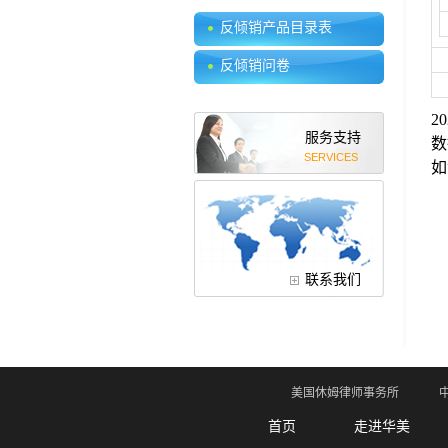
承份额
反倾销产品目录表
反倾销问卷
20
服务支持
数
SERVICES
如
联系我们
美国休姆律师事务所
首页
走进华美