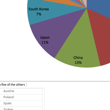
：
 five of the others
Austria
Poland
Spain
Turkey