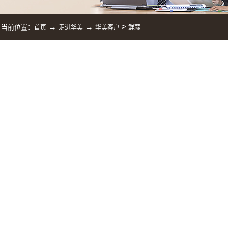
→
→
>
当前位置：
首页
走进华美
华美客户
鲜蒜