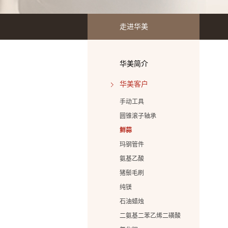
走进华美
华美简介
华美客户
手动工具
圆锥滚子轴承
鲜蒜
玛钢管件
氨基乙酸
猪鬃毛刷
纯镁
石油蜡烛
二氨基二苯乙烯二磺酸